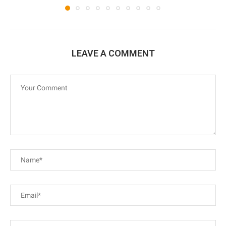
LEAVE A COMMENT