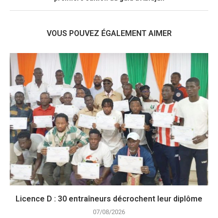
VOUS POUVEZ ÉGALEMENT AIMER
Licence D : 30 entraîneurs décrochent leur diplôme
07/08/2026