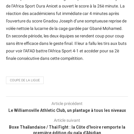
de l’Africa Sport Oura Anicet a ouvert le score à la 26è minute. La
réaction des académiciens fut immédiate car 4 minutes après
l’ouverture du score Gnadou Joseph d’une somptueuse reprise de
volée nettoie la lucarne de la cage gardée par Gbané Mohamed.
En seconde période, les deux équipes se rendent coup pour coup
sans être efficace dans le geste final. Il leur a fallu les tirs aux buts
pour voir l’AFAD battre l’Africa Sport 4-1 et accéder pour sa 2è
finale consécutive dans cette compétition.
COUPE DE LA LIGUE
Article précédent
Le Williamsville Athletic Club, un plantage à tous les niveaux
Article suivant
Boxe Thaïlandaise / Thaï Fight : la Côte d’Ivoire remporte la
première édition du gala d’Abidjan