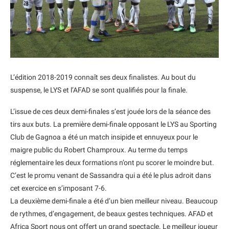
L’édition 2018-2019 connaît ses deux finalistes. Au bout du
suspense, le LYS et l’AFAD se sont qualifiés pour la finale.
L’issue de ces deux demi-finales s’est jouée lors de la séance des
tirs aux buts. La première demi-finale opposant le LYS au Sporting
Club de Gagnoa a été un match insipide et ennuyeux pour le
maigre public du Robert Champroux. Au terme du temps
réglementaire les deux formations n’ont pu scorer le moindre but.
C’est le promu venant de Sassandra qui a été le plus adroit dans
cet exercice en s’imposant 7-6.
La deuxième demi-finale a été d’un bien meilleur niveau. Beaucoup
de rythmes, d’engagement, de beaux gestes techniques. AFAD et
Africa Sport nous ont offert un grand spectacle. Le meilleur joueur