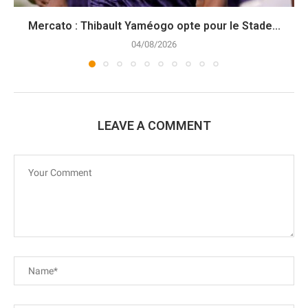
Mercato : Thibault Yaméogo opte pour le Stade...
04/08/2026
LEAVE A COMMENT