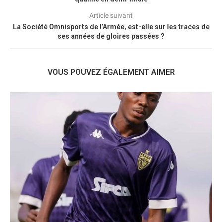
Article suivant
La Société Omnisports de l’Armée, est-elle sur les traces de
ses années de gloires passées ?
VOUS POUVEZ ÉGALEMENT AIMER