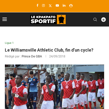
situs toto bento4d
situs slot terpercaya
slot gacor maxwin
slot gacor terbaik
thepubtheatre
slot gacor hari ini
situs slot gacor
slot gacor hari ini
slot gacor hari ini
toto slot gacor
bandar togel
link slot gacor
bandar togel
bandar togel
sydney night
togel online
togel online
togel online
togel online
togel online
togel online
togel online
togel online
togel online
togel online
togel online
situs togel
situs togel
bento4d
bento4d
bento4d
bento4d
bento4d
slot gacor
bento4d
situs togel
bento4d
slot online
situs togel
situs togel
slot gacor
situs togel
slot online
bento4d
slot gacor
slot online
slot online
slot gacor
situs togel
togel resmi
bento4d
slot online
situs togel
slot online
togel resmi
slot gacor
slot gacor
slot gacor
situs togel
togel resmi
slot online
slot gacor
bento4d
slot online
slot gacor
slot online
slot gacor
link gacor
toto togel
situs toto
situs toto
situs slot
situs slot
slot resmi
situs toto
slot resmi
situs toto
toto togel
toto togel
situs slot
situs toto
slot resmi
slot resmi
situs toto
slot resmi
toto togel
toto togel
toto togel
situs toto
toto resmi
slot resmi
toto togel
situs slot
toto togel
situs slot
link togel
toto togel
toto togel
slot resmi
situs hk
toto togel
situs slot
toto togel
situs toto
toto togel
slot resmi
slot resmi
toto togel
toto togel
toto togel
slot resmi
toto togel
toto togel
toto togel
toto togel
situs slot
situs slot
situs toto
toto slot
toto slot
toto slot
link slot
slot 4d
toto slot
link slot
link slot
link slot
slot 4d
toto slot
toto slot
toto slot
link slot
toto slot
link slot
link slot
toto slot
link slot
toto slot
link slot
link slot
toto slot
rtp slot
rtp slot
rtp slot
rtp slot
rtp slot
rtp slot
rtp slot
toto
toto
toto
rtp live
toto
Ligue 1
Le Williamsville Athletic Club, fin d’un cycle?
Rédigé par :
Prince De GBA
24/09/2018