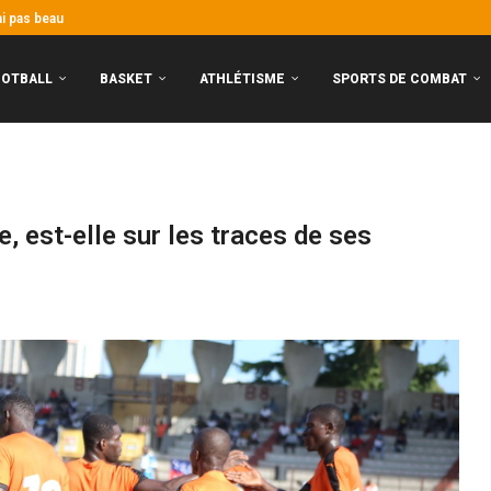
ai pas beaucoup...
stoire !
eaux garçons frappent fort, les...
nt aux portes de la CAN
y : premier choc de la saison
Algérie !
 encore nécessaires pour rêver...
é et Kader Keita...
OOTBALL
BASKET
ATHLÉTISME
SPORTS DE COMBAT
 est-elle sur les traces de ses