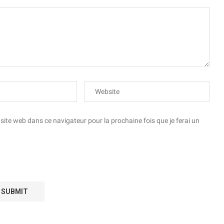
te web dans ce navigateur pour la prochaine fois que je ferai un