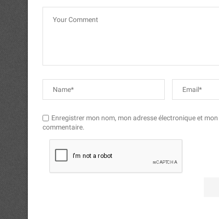
Enregistrer mon nom, mon adresse électronique et mon si
commentaire.