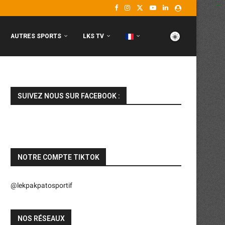
slot gampang maxwin
situs togel bento4d
rtp slot gacor hari ini
thepubtheatre
slot gacor hari ini
slot gacor hari ini
slot gacor hari ini
slot gacor hari ini
situs slot gacor
slot gacor hari ini
slot gacor hari ini
slot gacor hari ini
situs slot gacor
slot gacor hari ini
slot gacor hari ini
slot gacor hari ini
slot gacor hari ini
bandar togel
slot terpercaya
link slot gacor
bandar togel
bandar togel
slot mahjong
link slot gacor
link slot gacor
sydney night
togel online
togel online
togel online
togel online
togel online
togel online
togel online
toto slot resmi
togel online
togel online
situs hk lotto
togel online
togel online
togel online
situs gacor
slot thailand
togel online
slot thailand
togel online
slot thailand
slot thailand
togel online
slot maxwin
togel online
situs togel
situs togel
bento4d
bento4d
bento4d
bento4d
bento4d
situs togel
situs togel
bento4d
bento4d
situs togel
situs togel
bento4d
bento4d
slot gacor
slot online
slot gacor
situs togel
toto online
bento4d
togel resmi
bento4d
togel resmi
togel resmi
togel resmi
bento4d
situs togel
situs togel
slot gacor
slot gacor
slot gacor
bento4d
bento4d
situs togel
slot gacor
slot online
togel resmi
slot gacor
slot gacor
togel resmi
bento4d
situs togel
slot online
slot gacor
slot gacor
slot online
bento4d
togel resmi
bento4d
situs togel
togel resmi
bento4d
toto togel
situs slot
situs toto
situs slot
toto togel
toto togel
situs toto
toto togel
slot resmi
situs toto
slot resmi
toto togel
toto togel
situs slot
situs toto
toto togel
toto togel
link togel
toto togel
toto togel
toto togel
slot resmi
togel 4d
link togel
slot resmi
link togel
toto togel
toto togel
toto togel
toto slot
link slot
slot 4d
link slot
toto slot
toto slot
link slot
link slot
toto slot
link slot
toto slot
slot88
toto 4d
toto slot
toto slot
slot88
rtp slot
togel
toto
slot
toto
slot
AUTRES SPORTS
LKS TV
SUIVEZ NOUS SUR FACEBOOK :
NOTRE COMPTE TIKTOK
@lekpakpatosportif
NOS RÉSEAUX