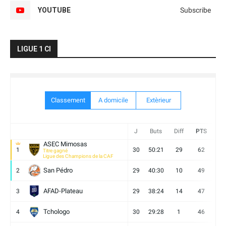
YOUTUBE
Subscribe
LIGUE 1 CI
Classement
A domicile
Extèrieur
J
Buts
Diff
PTS
V
ASEC Mimosas
1
30
50:21
29
62
19
Titre gagné
Ligue des Champions de la CAF
San Pédro
2
29
40:30
10
49
13
AFAD-Plateau
3
29
38:24
14
47
13
Tchologo
4
30
29:28
1
46
12