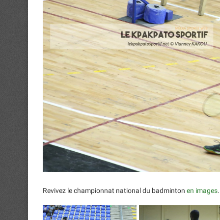
Revivez le championnat national du badminton
en images
.