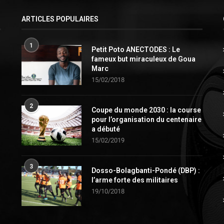
ARTICLES POPULAIRES
1
Petit Poto ANECTODES : Le
fameux but miraculeux de Goua
Marc
15/02/2018
2
Coupe du monde 2030 : la course
pour l’organisation du centenaire
a débuté
15/02/2019
3
Dosso-Bolagbanti-Pondé (DBP) :
l’arme forte des militaires
19/10/2018