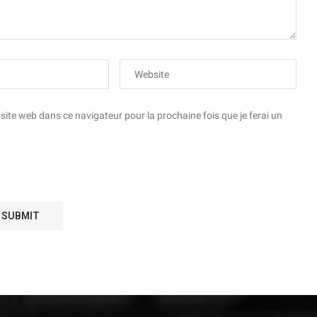
te web dans ce navigateur pour la prochaine fois que je ferai un