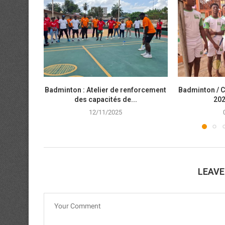
Badminton : Atelier de renforcement
Badminton / 
des capacités de...
202
12/11/2025
LEAV