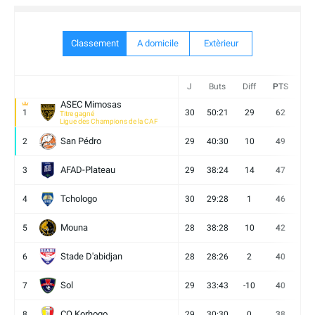
Classement
A domicile
Extèrieur
J
Buts
Diff
PTS
V
ASEC Mimosas
1
30
50:21
29
62
19
Titre gagné
Ligue des Champions de la CAF
San Pédro
2
29
40:30
10
49
13
AFAD-Plateau
3
29
38:24
14
47
13
Tchologo
4
30
29:28
1
46
12
Mouna
5
28
38:28
10
42
12
Stade D'abidjan
6
28
28:26
2
40
11
Sol
7
29
33:43
-10
40
12
CO Korhogo
8
29
30:30
0
38
10