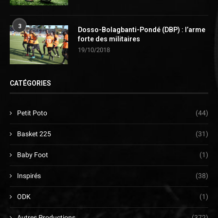
3
Dosso-Bolagbanti-Pondé (DBP) : l’arme
forte des militaires
19/10/2018
CATÉGORIES
Petit Poto
(44)
Basket 225
(31)
Baby Foot
(1)
Inspirés
(38)
ODK
(1)
Autres Productions
(372)