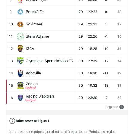
Bouaké Fc
9
29
23:23
0
38
9
So Armee
10
29
22:21
1
37
9
Stella Adjame
11
29
22:26
-4
36
9
ISCA
12
29
15:25
-10
36
10
Olympique Sport d'Abobo FC
13
30
27:39
-12
34
9
Agboville
14
30
19:30
-11
32
7
Zoman
15
30
19:32
-13
31
7
Relégué
Racing D'abidjan
16
30
23:30
-7
28
6
Relégué
Legenda
?
brise-cravate Ligue 1
Lorsque deux équipes (ou plus) sont à égalité sur Points, les règles