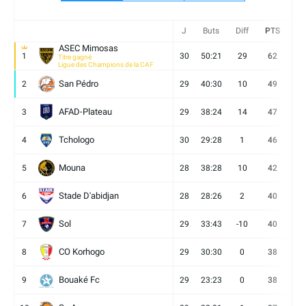
J
Buts
Diff
PTS
V
ASEC Mimosas
1
30
50:21
29
62
19
Titre gagné
Ligue des Champions de la CAF
San Pédro
2
29
40:30
10
49
13
AFAD-Plateau
3
29
38:24
14
47
13
Tchologo
4
30
29:28
1
46
12
Mouna
5
28
38:28
10
42
12
Stade D'abidjan
6
28
28:26
2
40
11
Sol
7
29
33:43
-10
40
12
CO Korhogo
8
29
30:30
0
38
10
Bouaké Fc
9
29
23:23
0
38
9