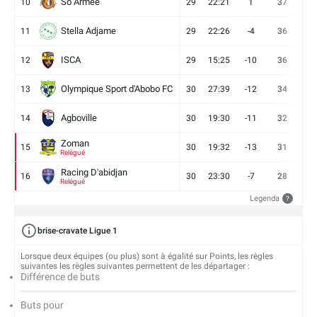
So Armee
10
29
22:21
1
37
9
Stella Adjame
11
29
22:26
-4
36
9
ISCA
12
29
15:25
-10
36
10
Olympique Sport d'Abobo FC
13
30
27:39
-12
34
9
Agboville
14
30
19:30
-11
32
7
Zoman
15
30
19:32
-13
31
7
Relégué
Racing D'abidjan
16
30
23:30
-7
28
6
Relégué
Legenda
?
brise-cravate Ligue 1
Lorsque deux équipes (ou plus) sont à égalité sur Points, les règles
suivantes les règles suivantes permettent de les départager :
Différence de buts
Buts pour