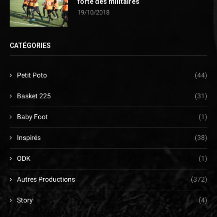
forte des militaires
19/10/2018
CATÉGORIES
Petit Poto
(44)
Basket 225
(31)
Baby Foot
(1)
Inspirés
(38)
ODK
(1)
Autres Productions
(372)
Story
(4)