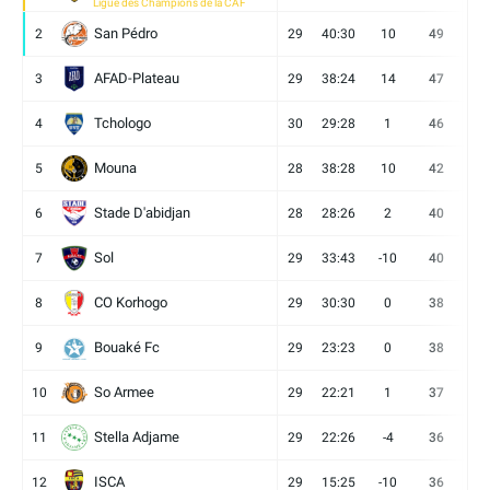
Ligue des Champions de la CAF
San Pédro
2
29
40:30
10
49
13
AFAD-Plateau
3
29
38:24
14
47
13
Tchologo
4
30
29:28
1
46
12
Mouna
5
28
38:28
10
42
12
Stade D'abidjan
6
28
28:26
2
40
11
Sol
7
29
33:43
-10
40
12
CO Korhogo
8
29
30:30
0
38
10
Bouaké Fc
9
29
23:23
0
38
9
So Armee
10
29
22:21
1
37
9
Stella Adjame
11
29
22:26
-4
36
9
ISCA
12
29
15:25
-10
36
10