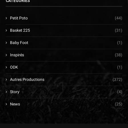
CATÉGORIES
Petit Poto
(44)
Basket 225
(31)
Baby Foot
(1)
Inspirés
(38)
ODK
(1)
Autres Productions
(372)
Story
(4)
News
(25)