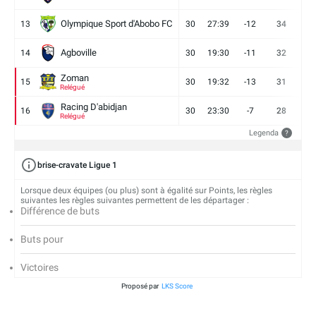
Olympique Sport d'Abobo FC
13
30
27:39
-12
34
9
Agboville
14
30
19:30
-11
32
7
Zoman
15
30
19:32
-13
31
7
Relégué
Racing D'abidjan
16
30
23:30
-7
28
6
Relégué
Legenda
?
brise-cravate Ligue 1
Lorsque deux équipes (ou plus) sont à égalité sur Points, les règles
suivantes les règles suivantes permettent de les départager :
Différence de buts
Buts pour
Victoires
Proposé par
LKS Score