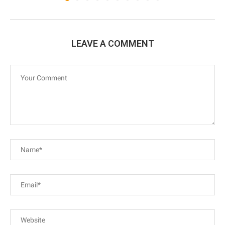
LEAVE A COMMENT