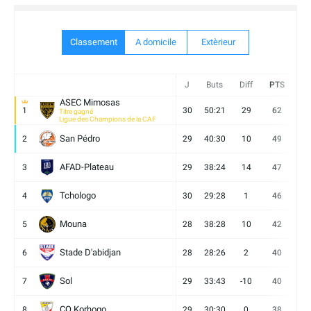
Classement
A domicile
Extèrieur
J
Buts
Diff
PTS
V
ASEC Mimosas
1
30
50:21
29
62
19
Titre gagné
Ligue des Champions de la CAF
San Pédro
2
29
40:30
10
49
13
AFAD-Plateau
3
29
38:24
14
47
13
Tchologo
4
30
29:28
1
46
12
Mouna
5
28
38:28
10
42
12
Stade D'abidjan
6
28
28:26
2
40
11
Sol
7
29
33:43
-10
40
12
CO Korhogo
8
29
30:30
0
38
10