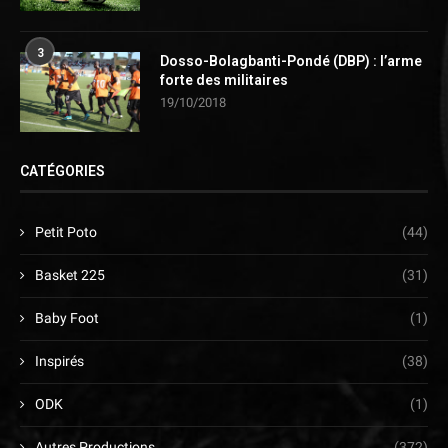
3
Dosso-Bolagbanti-Pondé (DBP) : l’arme
forte des militaires
19/10/2018
CATÉGORIES
Petit Poto
(44)
Basket 225
(31)
Baby Foot
(1)
Inspirés
(38)
ODK
(1)
Autres Productions
(372)