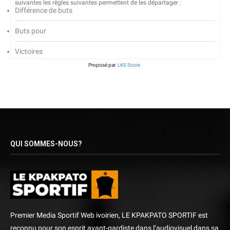
suivantes les règles suivantes permettent de les départager :
Différence de buts
Buts pour
Victoires
Proposé par
LKS Score
QUI SOMMES-NOUS?
Premier Media Sportif Web ivoirien, LE KPAKPATO SPORTIF est
reconnu pour son esprit avant-gardiste dans l’audiovisuel dans sa