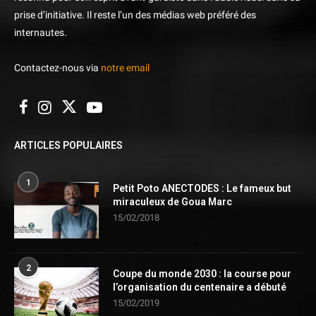
prise d’initiative. Il reste l’un des médias web préféré des
internautes.
Contactez-nous via
notre email
ARTICLES POPULAIRES
1
Petit Poto ANECTODES : Le fameux but
miraculeux de Goua Marc
15/02/2018
2
Coupe du monde 2030 : la course pour
l’organisation du centenaire a débuté
15/02/2019