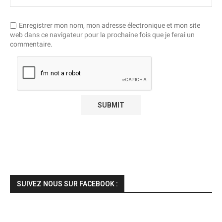
Enregistrer mon nom, mon adresse électronique et mon site
web dans ce navigateur pour la prochaine fois que je ferai un
commentaire.
SUIVEZ NOUS SUR FACEBOOK :