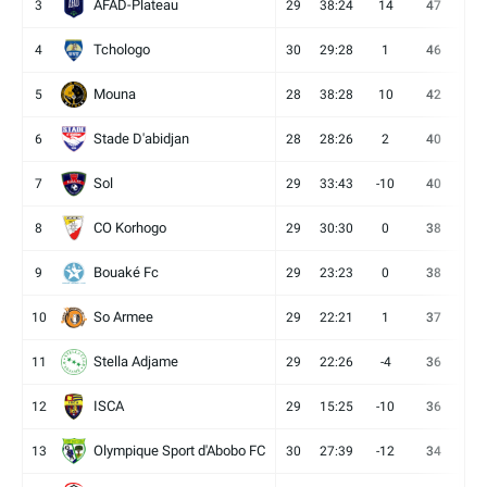
AFAD-Plateau
3
29
38:24
14
47
13
Tchologo
4
30
29:28
1
46
12
Mouna
5
28
38:28
10
42
12
Stade D'abidjan
6
28
28:26
2
40
11
Sol
7
29
33:43
-10
40
12
CO Korhogo
8
29
30:30
0
38
10
Bouaké Fc
9
29
23:23
0
38
9
So Armee
10
29
22:21
1
37
9
Stella Adjame
11
29
22:26
-4
36
9
ISCA
12
29
15:25
-10
36
10
Olympique Sport d'Abobo FC
13
30
27:39
-12
34
9