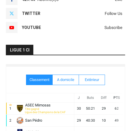
TWITTER
Follow Us
YOUTUBE
Subscribe
LIGUE 1 CI
Classement
A domicile
Extèrieur
J
Buts
Diff
PTS
V
ASEC Mimosas
1
30
50:21
29
62
19
Titre gagné
Ligue des Champions de la CAF
San Pédro
2
29
40:30
10
49
13