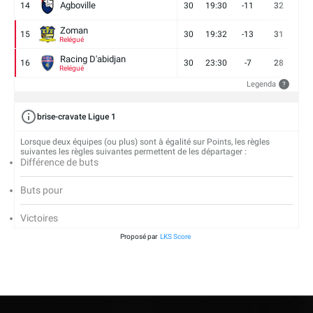
Agboville
14
30
19:30
-11
32
7
Zoman
15
30
19:32
-13
31
7
Relégué
Racing D'abidjan
16
30
23:30
-7
28
6
Relégué
Legenda
?
brise-cravate Ligue 1
Lorsque deux équipes (ou plus) sont à égalité sur Points, les règles
suivantes les règles suivantes permettent de les départager :
Différence de buts
Buts pour
Victoires
Proposé par
LKS Score