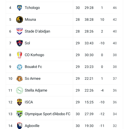
Tchologo
4
30
29:28
1
46
12
Mouna
5
28
38:28
10
42
12
Stade D'abidjan
6
28
28:26
2
40
11
Sol
7
29
33:43
-10
40
12
CO Korhogo
8
29
30:30
0
38
10
Bouaké Fc
9
29
23:23
0
38
9
So Armee
10
29
22:21
1
37
9
Stella Adjame
11
29
22:26
-4
36
9
ISCA
12
29
15:25
-10
36
10
Olympique Sport d'Abobo FC
13
30
27:39
-12
34
9
Agboville
14
30
19:30
-11
32
7