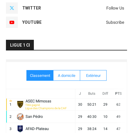
TWITTER
Follow Us
YOUTUBE
Subscribe
LIGUE 1 CI
Classement
A domicile
Extèrieur
J
Buts
Diff
PTS
V
ASEC Mimosas
1
30
50:21
29
62
19
Titre gagné
Ligue des Champions de la CAF
San Pédro
2
29
40:30
10
49
13
AFAD-Plateau
3
29
38:24
14
47
13