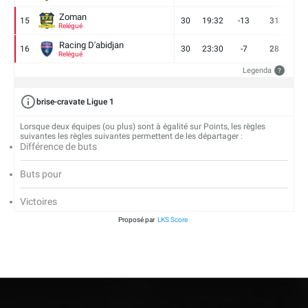
Zoman
15
30
19:32
-13
31
7
Relégué
Racing D'abidjan
16
30
23:30
-7
28
6
Relégué
Legenda
?
brise-cravate Ligue 1
Lorsque deux équipes (ou plus) sont à égalité sur Points, les règles
suivantes les règles suivantes permettent de les départager :
Différence de buts
Buts pour
Victoires
Proposé par
LKS Score