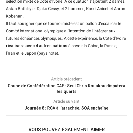
sélection mixte de Côte d’Ivoire. A ce quatuor, s’ajoutent 2 dames,
Astan Bathlily et Djako Cessy, et 2 hommes, Kassi Anicet et Aaron
Kobenan.
Il faut souligner que ce tournoi mixte est un ballon d’essai car le
Comité international olympique a l’intention de l’intégrer aux
futures échéances olympiques. A cette expérience, la Côte d’Ivoire
rivalisera avec 4 autres nations
à savoir la Chine, la Russie,
l’Iran et le Japon (pays hôte).
Article précédent
Coupe de Confédération CAF : Seul Chris Kouakou disputera
les quarts
Article suivant
Journée 8 : RCA à l’arrachée, SOA enchaîne
VOUS POUVEZ ÉGALEMENT AIMER