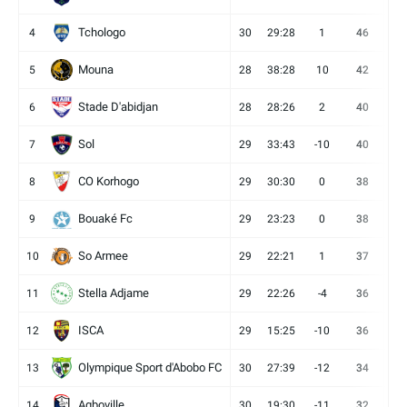
Tchologo
4
30
29:28
1
46
12
Mouna
5
28
38:28
10
42
12
Stade D'abidjan
6
28
28:26
2
40
11
Sol
7
29
33:43
-10
40
12
CO Korhogo
8
29
30:30
0
38
10
Bouaké Fc
9
29
23:23
0
38
9
So Armee
10
29
22:21
1
37
9
Stella Adjame
11
29
22:26
-4
36
9
ISCA
12
29
15:25
-10
36
10
Olympique Sport d'Abobo FC
13
30
27:39
-12
34
9
Agboville
14
30
19:30
-11
32
7