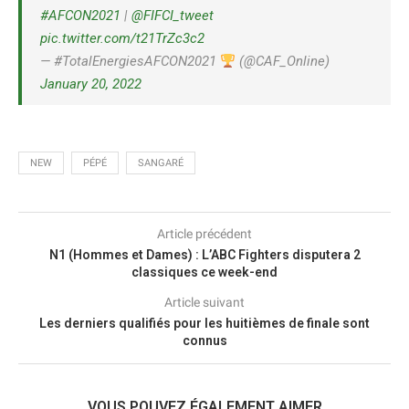
#AFCON2021
|
@FIFCI_tweet
pic.twitter.com/t21TrZc3c2
— #TotalEnergiesAFCON2021
(@CAF_Online)
January 20, 2022
NEW
PÉPÉ
SANGARÉ
Article précédent
N1 (Hommes et Dames) : L’ABC Fighters disputera 2
classiques ce week-end
Article suivant
Les derniers qualifiés pour les huitièmes de finale sont
connus
VOUS POUVEZ ÉGALEMENT AIMER