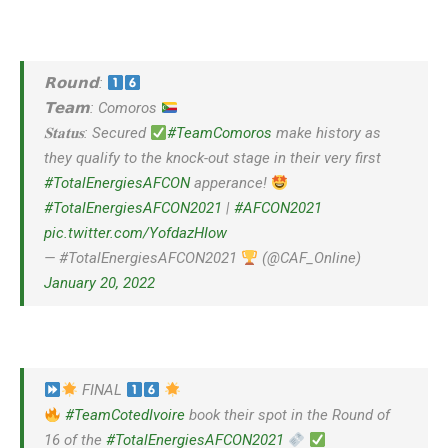
𝗥𝗼𝘂𝗻𝗱:
𝗧𝗲𝗮𝗺: Comoros
𝐒𝐭𝐚𝐭𝐮𝐬: Secured
#TeamComoros
make history as
they qualify to the knock-out stage in their very first
#TotalEnergiesAFCON
apperance!
#TotalEnergiesAFCON2021
|
#AFCON2021
pic.twitter.com/YofdazHIow
— #TotalEnergiesAFCON2021
(@CAF_Online)
January 20, 2022
FINAL
#TeamCotedIvoire
book their spot in the Round of
16 of the
#TotalEnergiesAFCON2021