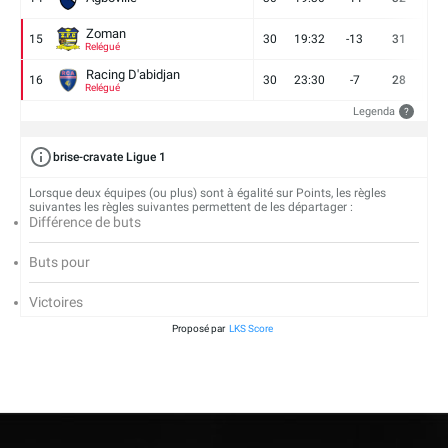
Zoman
15
30
19:32
-13
31
7
Relégué
Racing D'abidjan
16
30
23:30
-7
28
6
Relégué
Legenda
?
brise-cravate Ligue 1
Lorsque deux équipes (ou plus) sont à égalité sur Points, les règles
suivantes les règles suivantes permettent de les départager :
Différence de buts
Buts pour
Victoires
Proposé par
LKS Score