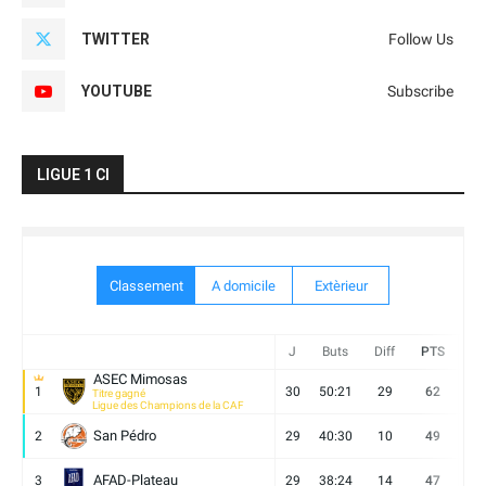
TWITTER
Follow Us
YOUTUBE
Subscribe
LIGUE 1 CI
Classement
A domicile
Extèrieur
J
Buts
Diff
PTS
V
ASEC Mimosas
1
30
50:21
29
62
19
Titre gagné
Ligue des Champions de la CAF
San Pédro
2
29
40:30
10
49
13
AFAD-Plateau
3
29
38:24
14
47
13