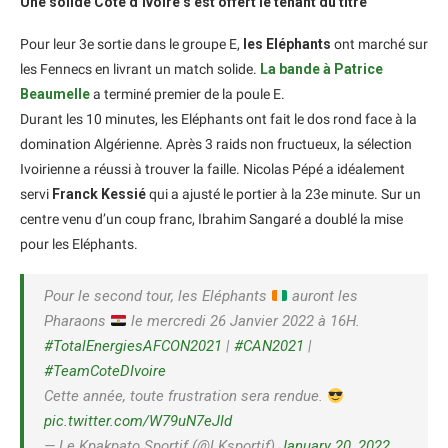
Une solide Côte d’Ivoire s’est offert le tenant du titre
Pour leur 3e sortie dans le groupe E,
les Eléphants
ont marché sur
les Fennecs en livrant un match solide.
La bande à Patrice
Beaumelle
a terminé premier de la poule E.
Durant les 10 minutes, les Eléphants ont fait le dos rond face à la
domination Algérienne. Après 3 raids non fructueux, la sélection
Ivoirienne a réussi à trouver la faille. Nicolas Pépé a idéalement
servi
Franck Kessié
qui a ajusté le portier à la 23e minute. Sur un
centre venu d’un coup franc, Ibrahim Sangaré a doublé la mise
pour les Eléphants.
Pour le second tour, les Eléphants
auront les
Pharaons
le mercredi 26 Janvier 2022 à 16H.
#TotalEnergiesAFCON2021
|
#CAN2021
|
#TeamCoteDIvoire
Cette année, toute frustration sera rendue.
pic.twitter.com/W79uN7eJId
— Le Kpakpato Sportif (@LKsportif)
January 20, 2022