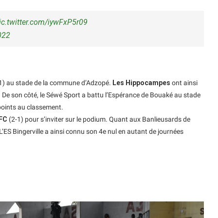
ic.twitter.com/iywFxP5r09
022
-1) au stade de la commune d’Adzopé.
Les Hippocampes
ont ainsi
t. De son côté, le Séwé Sport a battu l’Espérance de Bouaké au stade
points au classement.
 FC
(2-1) pour s’inviter sur le podium. Quant aux Banlieusards de
 L’ES Bingerville a ainsi connu son 4e nul en autant de journées