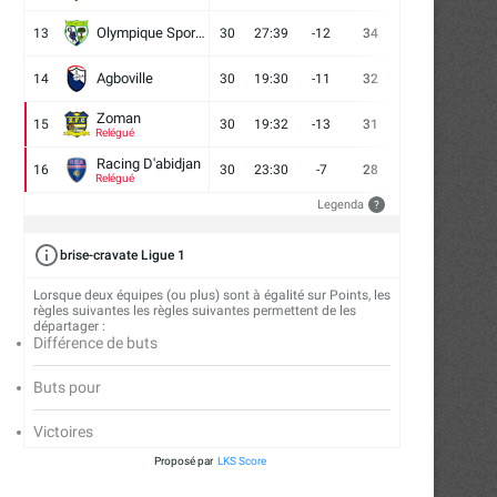
Olympique Sport d'Abobo FC
13
30
27:39
-12
34
9
7
14
Agboville
14
30
19:30
-11
32
7
11
12
Zoman
15
30
19:32
-13
31
7
10
13
Relégué
Racing D'abidjan
16
30
23:30
-7
28
6
10
14
Relégué
Legenda
?
brise-cravate Ligue 1
Lorsque deux équipes (ou plus) sont à égalité sur Points, les
règles suivantes les règles suivantes permettent de les
départager :
Différence de buts
Buts pour
Victoires
Proposé par
LKS Score