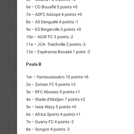
6e – CO Bouaflé 5 points +0
7e – ADFC Adzopé 4 points +0
8e – AS Denguélé 4 points -1
9e – ES Bingerville 3 points +0
10e – AGIR FC 3 points -2
11e – JCA- Treichville 2 points -3
12e – Espérance Bouaké 1 point -3
Poule B
1er – Yamoussoukro 10 points +6
2e – Zoman FC 9 points +2
3e – RFC Aboisso 9 points +1
4e – Stade d’Abidjan 7 points +2
5e – Issia Wazy 5 points +0
6e – Africa Sports 4 points +1
7e – Guerry FC 4 points -2
8e – Songon 4 points -3