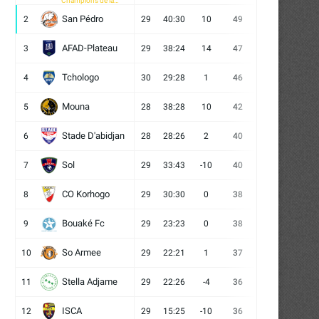
Champions de la
CAF
San Pédro
2
29
40:30
10
49
13
10
6
AFAD-Plateau
3
29
38:24
14
47
13
8
8
Tchologo
4
30
29:28
1
46
12
10
8
Mouna
5
28
38:28
10
42
12
6
10
Stade D'abidjan
6
28
28:26
2
40
11
7
10
Sol
7
29
33:43
-10
40
12
4
13
CO Korhogo
8
29
30:30
0
38
10
8
11
Bouaké Fc
9
29
23:23
0
38
9
11
9
So Armee
10
29
22:21
1
37
9
10
10
Stella Adjame
11
29
22:26
-4
36
9
9
11
ISCA
12
29
15:25
-10
36
10
6
13