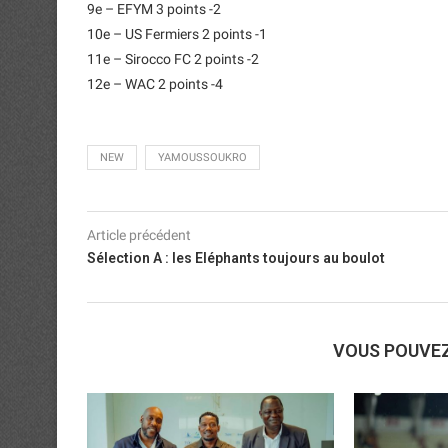
9e – EFYM 3 points -2
10e – US Fermiers 2 points -1
11e – Sirocco FC 2 points -2
12e – WAC 2 points -4
NEW
YAMOUSSOUKRO
Article précédent
Sélection A : les Eléphants toujours au boulot
VOUS POUVE