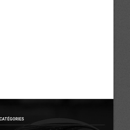
FC OSA : Touré Oumar s’en va !
Ligue 2 : Yamoussoukro F
champion au...
10/06/2026
30/05/2026
CATÉGORIES