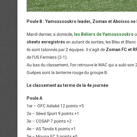
Poule B : Yamoussoukro leader, Zoman et Aboisso ne l
Mardi dernier, à domicile,
les Béliers de Yamoussoukro
o
sheets enregistrés
en autant de sorties, les Bleu et Blanc
ils sont talonnés par 2 équipes. Il s’agit de
Zoman FC et R
de l’US Fermiers (2-1).
Au bas du classement, l’on retrouve le WAC qui a subi son 2
Guêpes sont la lanterne rouge du groupe B.
Le classement au terme de la 4e journée
Poule A
1er – OFC Adiaké 12 points +5
2e – Séwé Sport 9 points +1
3e – COSAP 7 points +2
4e – AS Tanda 6 points +1
5e – Mouna FC 5 points +0