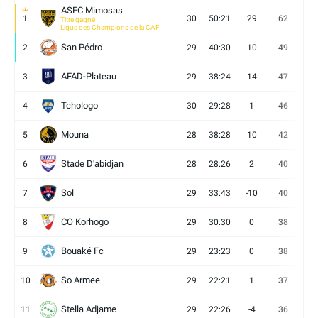
ASEC Mimosas
1
30
50:21
29
62
19
Titre gagné
Ligue des Champions de la CAF
San Pédro
2
29
40:30
10
49
13
AFAD-Plateau
3
29
38:24
14
47
13
Tchologo
4
30
29:28
1
46
12
Mouna
5
28
38:28
10
42
12
Stade D'abidjan
6
28
28:26
2
40
11
Sol
7
29
33:43
-10
40
12
CO Korhogo
8
29
30:30
0
38
10
Bouaké Fc
9
29
23:23
0
38
9
So Armee
10
29
22:21
1
37
9
Stella Adjame
11
29
22:26
-4
36
9