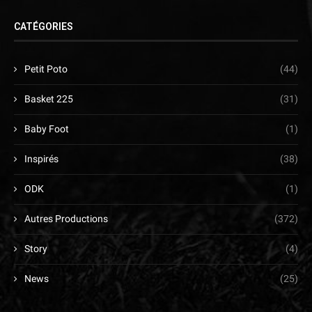
CATÉGORIES
Petit Poto
(44)
Basket 225
(31)
Baby Foot
(1)
Inspirés
(38)
ODK
(1)
Autres Productions
(372)
Story
(4)
News
(25)