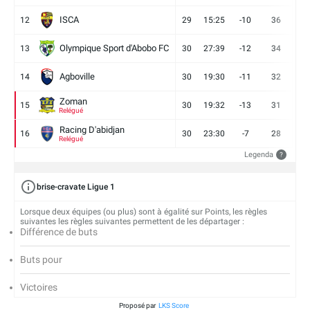
ISCA
12
29
15:25
-10
36
10
Olympique Sport d'Abobo FC
13
30
27:39
-12
34
9
Agboville
14
30
19:30
-11
32
7
Zoman
15
30
19:32
-13
31
7
Relégué
Racing D'abidjan
16
30
23:30
-7
28
6
Relégué
Legenda
?
brise-cravate Ligue 1
Lorsque deux équipes (ou plus) sont à égalité sur Points, les règles
suivantes les règles suivantes permettent de les départager :
Différence de buts
Buts pour
Victoires
Proposé par
LKS Score