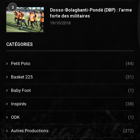
3
Dosso-Bolagbanti-Pondé (DBP) : l’arme
forte des militaires
19/10/2018
CATÉGORIES
Petit Poto
(44)
Basket 225
(31)
Baby Foot
(1)
Inspirés
(38)
ODK
(1)
Autres Productions
(372)