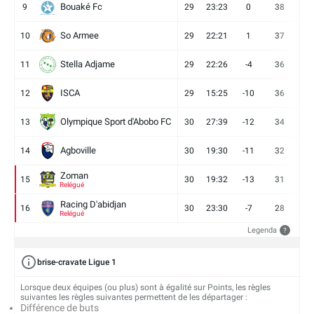
Bouaké Fc
9
29
23:23
0
38
9
So Armee
10
29
22:21
1
37
9
Stella Adjame
11
29
22:26
-4
36
9
ISCA
12
29
15:25
-10
36
10
Olympique Sport d'Abobo FC
13
30
27:39
-12
34
9
Agboville
14
30
19:30
-11
32
7
Zoman
15
30
19:32
-13
31
7
Relégué
Racing D'abidjan
16
30
23:30
-7
28
6
Relégué
Legenda
?
brise-cravate Ligue 1
Lorsque deux équipes (ou plus) sont à égalité sur Points, les règles
suivantes les règles suivantes permettent de les départager :
Différence de buts