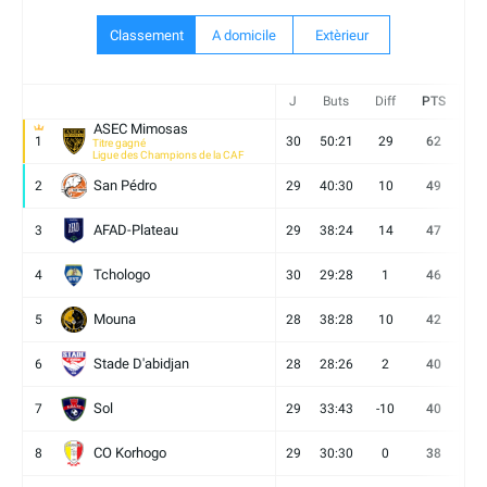
Classement
A domicile
Extèrieur
J
Buts
Diff
PTS
V
ASEC Mimosas
1
30
50:21
29
62
19
Titre gagné
Ligue des Champions de la CAF
San Pédro
2
29
40:30
10
49
13
AFAD-Plateau
3
29
38:24
14
47
13
Tchologo
4
30
29:28
1
46
12
Mouna
5
28
38:28
10
42
12
Stade D'abidjan
6
28
28:26
2
40
11
Sol
7
29
33:43
-10
40
12
CO Korhogo
8
29
30:30
0
38
10