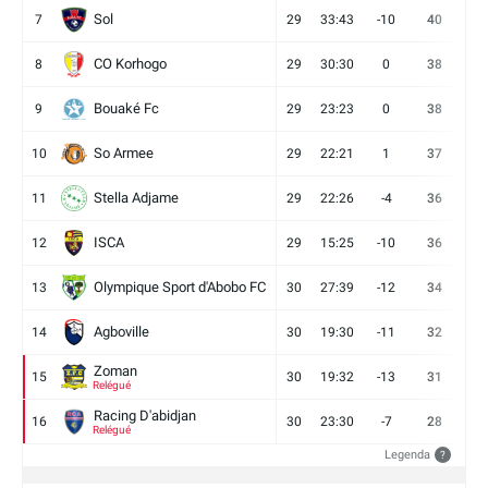
Sol
7
29
33:43
-10
40
12
CO Korhogo
8
29
30:30
0
38
10
Bouaké Fc
9
29
23:23
0
38
9
So Armee
10
29
22:21
1
37
9
Stella Adjame
11
29
22:26
-4
36
9
ISCA
12
29
15:25
-10
36
10
Olympique Sport d'Abobo FC
13
30
27:39
-12
34
9
Agboville
14
30
19:30
-11
32
7
Zoman
15
30
19:32
-13
31
7
Relégué
Racing D'abidjan
16
30
23:30
-7
28
6
Relégué
Legenda
?