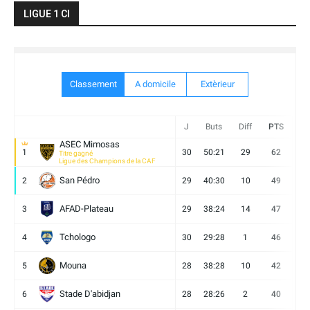
LIGUE 1 CI
Classement
A domicile
Extèrieur
J
Buts
Diff
PTS
V
ASEC Mimosas
1
30
50:21
29
62
19
Titre gagné
Ligue des Champions de la CAF
San Pédro
2
29
40:30
10
49
13
AFAD-Plateau
3
29
38:24
14
47
13
Tchologo
4
30
29:28
1
46
12
Mouna
5
28
38:28
10
42
12
Stade D'abidjan
6
28
28:26
2
40
11