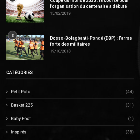
Coupe du monde 2030 : la course pour
l’organisation du centenaire a débuté
15/02/2019
3
Dosso-Bolagbanti-Pondé (DBP) : l’arme
forte des militaires
19/10/2018
CATÉGORIES
Petit Poto
(44)
Basket 225
(31)
Baby Foot
(1)
Inspirés
(38)