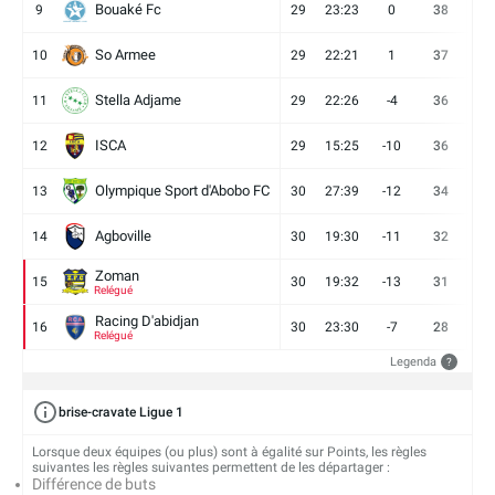
Bouaké Fc
9
29
23:23
0
38
9
So Armee
10
29
22:21
1
37
9
Stella Adjame
11
29
22:26
-4
36
9
ISCA
12
29
15:25
-10
36
10
Olympique Sport d'Abobo FC
13
30
27:39
-12
34
9
Agboville
14
30
19:30
-11
32
7
Zoman
15
30
19:32
-13
31
7
Relégué
Racing D'abidjan
16
30
23:30
-7
28
6
Relégué
Legenda
?
brise-cravate Ligue 1
Lorsque deux équipes (ou plus) sont à égalité sur Points, les règles
suivantes les règles suivantes permettent de les départager :
Différence de buts