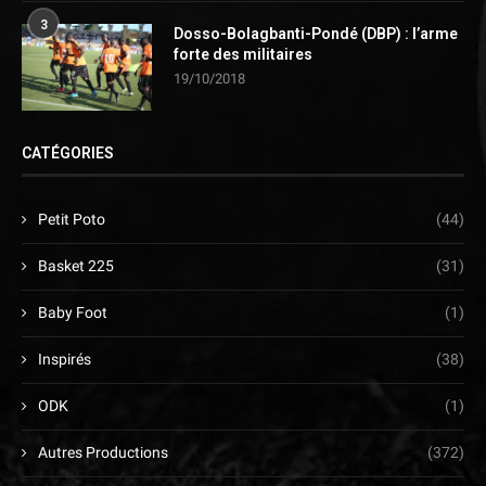
3
Dosso-Bolagbanti-Pondé (DBP) : l’arme
forte des militaires
19/10/2018
CATÉGORIES
Petit Poto
(44)
Basket 225
(31)
Baby Foot
(1)
Inspirés
(38)
ODK
(1)
Autres Productions
(372)