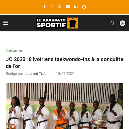
Taekwondo
JO 2020 : 8 Ivoiriens taekwondo-ins à la conquête
de l’or
Rédigé par :
Laurent Trabi
15/07/2021