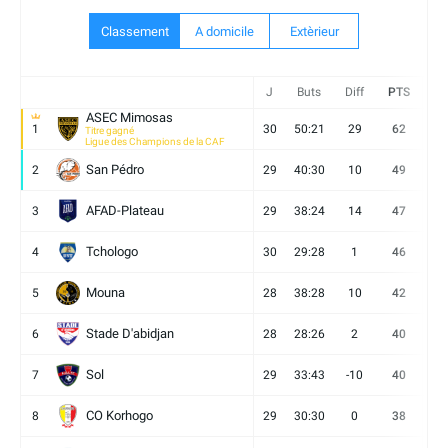
Classement
A domicile
Extèrieur
J
Buts
Diff
PTS
V
ASEC Mimosas
1
30
50:21
29
62
19
Titre gagné
Ligue des Champions de la CAF
San Pédro
2
29
40:30
10
49
13
AFAD-Plateau
3
29
38:24
14
47
13
Tchologo
4
30
29:28
1
46
12
Mouna
5
28
38:28
10
42
12
Stade D'abidjan
6
28
28:26
2
40
11
Sol
7
29
33:43
-10
40
12
CO Korhogo
8
29
30:30
0
38
10