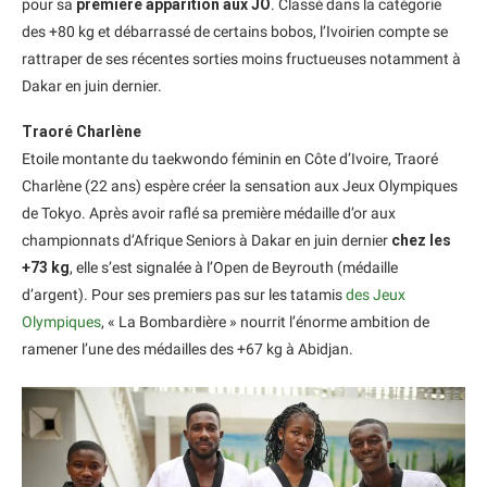
pour sa
première apparition aux JO
. Classé dans la catégorie
des +80 kg et débarrassé de certains bobos, l’Ivoirien compte se
rattraper de ses récentes sorties moins fructueuses notamment à
Dakar en juin dernier.
Traoré Charlène
Etoile montante du taekwondo féminin en Côte d’Ivoire, Traoré
Charlène (22 ans) espère créer la sensation aux Jeux Olympiques
de Tokyo. Après avoir raflé sa première médaille d’or aux
championnats d’Afrique Seniors à Dakar en juin dernier
chez les
+73 kg
, elle s’est signalée à l’Open de Beyrouth (médaille
d’argent). Pour ses premiers pas sur les tatamis
des Jeux
Olympiques
, « La Bombardière » nourrit l’énorme ambition de
ramener l’une des médailles des +67 kg à Abidjan.