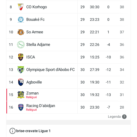
CO Korhogo
8
29
30:30
0
38
10
Bouaké Fc
9
29
23:23
0
38
9
So Armee
10
29
22:21
1
37
9
Stella Adjame
11
29
22:26
-4
36
9
ISCA
12
29
15:25
-10
36
10
Olympique Sport d'Abobo FC
13
30
27:39
-12
34
9
Agboville
14
30
19:30
-11
32
7
Zoman
15
30
19:32
-13
31
7
Relégué
Racing D'abidjan
16
30
23:30
-7
28
6
Relégué
Legenda
?
brise-cravate Ligue 1