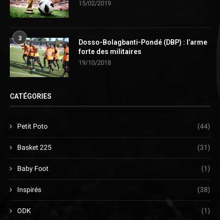
15/02/2019
3
Dosso-Bolagbanti-Pondé (DBP) : l’arme
forte des militaires
19/10/2018
CATÉGORIES
Petit Poto
(44)
Basket 225
(31)
Baby Foot
(1)
Inspirés
(38)
ODK
(1)