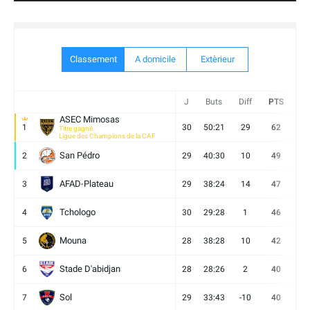
Classement
A domicile
Extèrieur
J
Buts
Diff
PTS
V
ASEC Mimosas
1
30
50:21
29
62
19
Titre gagné
Ligue des Champions de la CAF
San Pédro
2
29
40:30
10
49
13
AFAD-Plateau
3
29
38:24
14
47
13
Tchologo
4
30
29:28
1
46
12
Mouna
5
28
38:28
10
42
12
Stade D'abidjan
6
28
28:26
2
40
11
Sol
7
29
33:43
-10
40
12