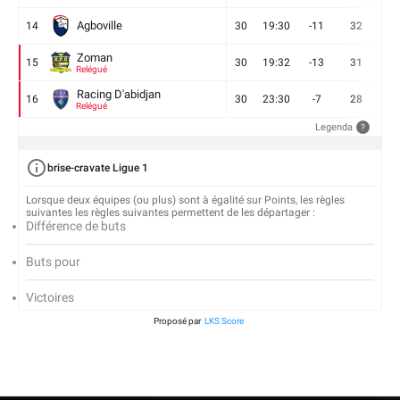
Agboville
14
30
19:30
-11
32
7
Zoman
15
30
19:32
-13
31
7
Relégué
Racing D'abidjan
16
30
23:30
-7
28
6
Relégué
Legenda
?
brise-cravate Ligue 1
Lorsque deux équipes (ou plus) sont à égalité sur Points, les règles
suivantes les règles suivantes permettent de les départager :
Différence de buts
Buts pour
Victoires
Proposé par
LKS Score