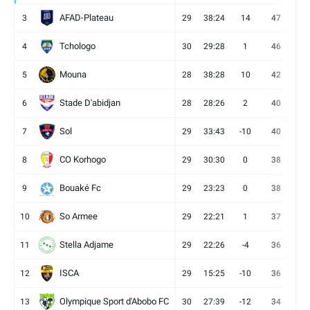
AFAD-Plateau
3
29
38:24
14
47
13
Tchologo
4
30
29:28
1
46
12
Mouna
5
28
38:28
10
42
12
Stade D'abidjan
6
28
28:26
2
40
11
Sol
7
29
33:43
-10
40
12
CO Korhogo
8
29
30:30
0
38
10
Bouaké Fc
9
29
23:23
0
38
9
So Armee
10
29
22:21
1
37
9
Stella Adjame
11
29
22:26
-4
36
9
ISCA
12
29
15:25
-10
36
10
Olympique Sport d'Abobo FC
13
30
27:39
-12
34
9