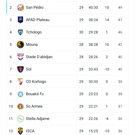
San Pédro
2
29
40:30
10
49
13
AFAD-Plateau
3
29
38:24
14
47
13
Tchologo
4
30
29:28
1
46
12
Mouna
5
28
38:28
10
42
12
Stade D'abidjan
6
28
28:26
2
40
11
Sol
7
29
33:43
-10
40
12
CO Korhogo
8
29
30:30
0
38
10
Bouaké Fc
9
29
23:23
0
38
9
So Armee
10
29
22:21
1
37
9
Stella Adjame
11
29
22:26
-4
36
9
ISCA
12
29
15:25
-10
36
10