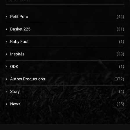
Petit Poto
(44)
Basket 225
(31)
Baby Foot
(1)
Inspirés
(38)
ODK
(1)
Autres Productions
(372)
Story
(4)
News
(25)