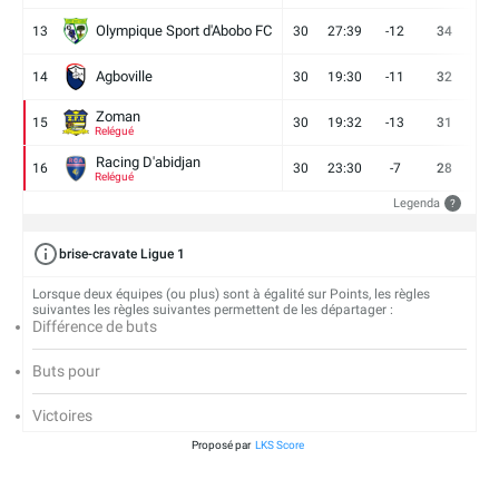
Olympique Sport d'Abobo FC
13
30
27:39
-12
34
9
Agboville
14
30
19:30
-11
32
7
Zoman
15
30
19:32
-13
31
7
Relégué
Racing D'abidjan
16
30
23:30
-7
28
6
Relégué
Legenda
?
brise-cravate Ligue 1
Lorsque deux équipes (ou plus) sont à égalité sur Points, les règles
suivantes les règles suivantes permettent de les départager :
Différence de buts
Buts pour
Victoires
Proposé par
LKS Score