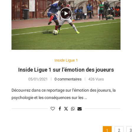
7
14
V
D
D
D
N
11
12
N
D
N
V
V
10
13
D
N
V
D
D
10
14
D
D
D
D
D
Inside Ligue 1
Inside Ligue 1 sur l’émotion des joueurs
05/01/2021
0 commentaires
426 Vues
Découvrez dans ce reportage sur l’émotion des joueurs, la
psychologie et les conséquences sur les …
1
2
3