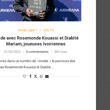
Inside Ligue 1
LKS TV
ide avec Rosemonde Kouassi et Diakité
Mariam, joueuses Ivoiriennes
01/02/2023
0 commentaires
483 Vues
vrez dans ce numéro de »Inside » le parcours des
ses Rosemonde Kouassi et Diakité …