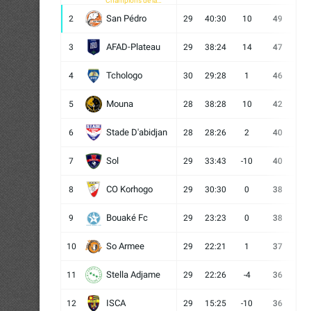
Champions de la
CAF
San Pédro
2
29
40:30
10
49
13
AFAD-Plateau
3
29
38:24
14
47
13
Tchologo
4
30
29:28
1
46
12
Mouna
5
28
38:28
10
42
12
Stade D'abidjan
6
28
28:26
2
40
11
Sol
7
29
33:43
-10
40
12
CO Korhogo
8
29
30:30
0
38
10
Bouaké Fc
9
29
23:23
0
38
9
So Armee
10
29
22:21
1
37
9
Stella Adjame
11
29
22:26
-4
36
9
ISCA
12
29
15:25
-10
36
10