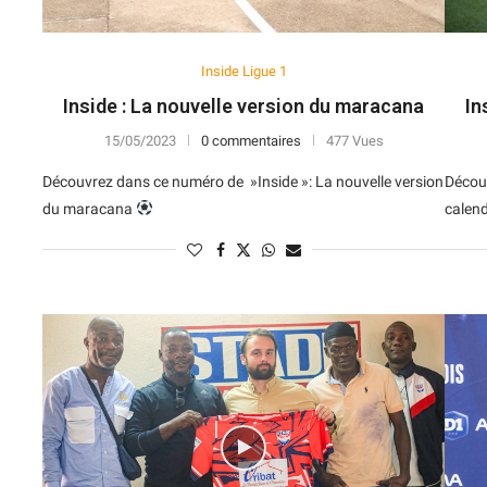
Inside Ligue 1
Inside : La nouvelle version du maracana
In
15/05/2023
0 commentaires
477 Vues
Découvrez dans ce numéro de »Inside »: La nouvelle version
Découv
du maracana
calend
N
D
Forme
D
N
V
V
D
5
6