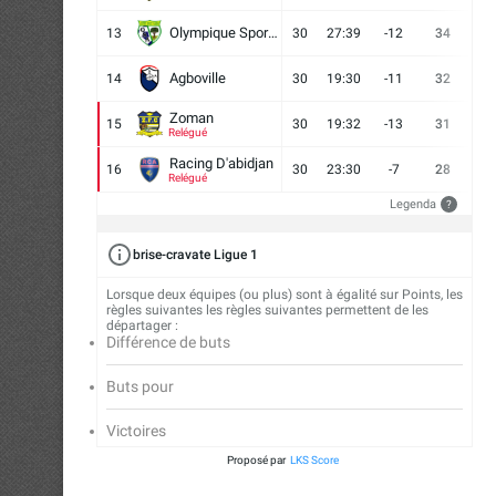
Olympique Sport d'Abobo FC
13
30
27:39
-12
34
9
Agboville
14
30
19:30
-11
32
7
Zoman
15
30
19:32
-13
31
7
Relégué
Racing D'abidjan
16
30
23:30
-7
28
6
Relégué
Legenda
?
brise-cravate Ligue 1
Lorsque deux équipes (ou plus) sont à égalité sur Points, les
règles suivantes les règles suivantes permettent de les
départager :
Différence de buts
Buts pour
Victoires
Proposé par
LKS Score