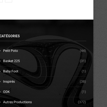
CATÉGORIES
Petit Poto
(44)
Basket 225
(31)
Baby Foot
(1)
Inspirés
(38)
ODK
(1)
Autres Productions
(372)