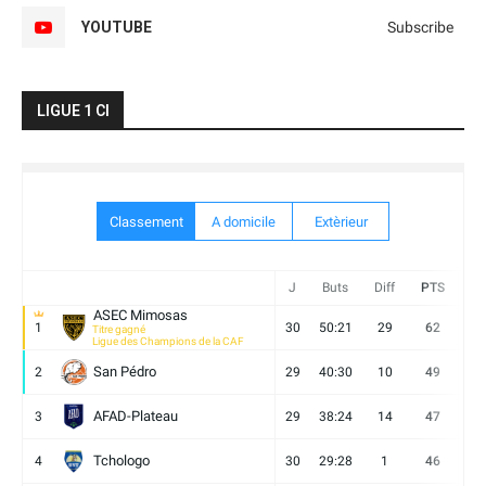
YOUTUBE
Subscribe
LIGUE 1 CI
Classement
A domicile
Extèrieur
J
Buts
Diff
PTS
V
ASEC Mimosas
1
30
50:21
29
62
19
Titre gagné
Ligue des Champions de la CAF
San Pédro
2
29
40:30
10
49
13
AFAD-Plateau
3
29
38:24
14
47
13
Tchologo
4
30
29:28
1
46
12