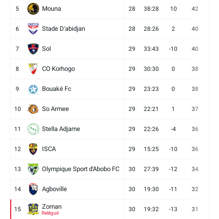
Mouna
5
28
38:28
10
42
12
Stade D'abidjan
6
28
28:26
2
40
11
Sol
7
29
33:43
-10
40
12
CO Korhogo
8
29
30:30
0
38
10
Bouaké Fc
9
29
23:23
0
38
9
So Armee
10
29
22:21
1
37
9
Stella Adjame
11
29
22:26
-4
36
9
ISCA
12
29
15:25
-10
36
10
Olympique Sport d'Abobo FC
13
30
27:39
-12
34
9
Agboville
14
30
19:30
-11
32
7
Zoman
15
30
19:32
-13
31
7
Relégué