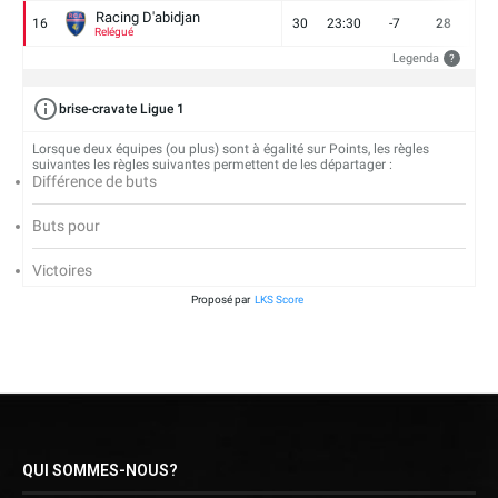
Racing D'abidjan
16
30
23:30
-7
28
6
Relégué
Legenda
?
brise-cravate Ligue 1
Lorsque deux équipes (ou plus) sont à égalité sur Points, les règles
suivantes les règles suivantes permettent de les départager :
Différence de buts
Buts pour
Victoires
Proposé par
LKS Score
QUI SOMMES-NOUS?