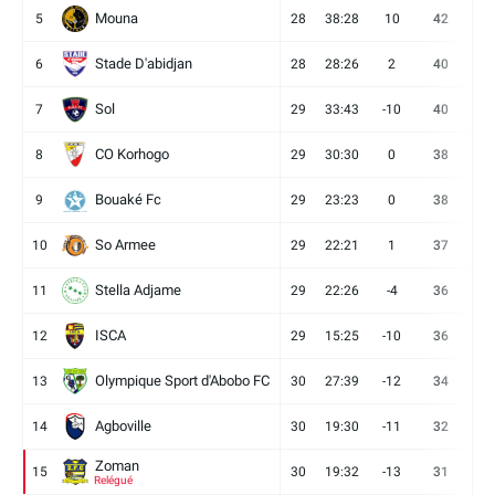
Mouna
5
28
38:28
10
42
12
Stade D'abidjan
6
28
28:26
2
40
11
Sol
7
29
33:43
-10
40
12
CO Korhogo
8
29
30:30
0
38
10
Bouaké Fc
9
29
23:23
0
38
9
So Armee
10
29
22:21
1
37
9
Stella Adjame
11
29
22:26
-4
36
9
ISCA
12
29
15:25
-10
36
10
Olympique Sport d'Abobo FC
13
30
27:39
-12
34
9
Agboville
14
30
19:30
-11
32
7
Zoman
15
30
19:32
-13
31
7
Relégué