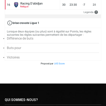
Racing D'abidjan
16
30
23:30
-7
28
6
Relégué
Legenda
?
brise-cravate Ligue 1
Lorsque deux équipes (ou plus) sont à égalité sur Points, les règles
suivantes les règles suivantes permettent de les départager :
Différence de buts
Buts pour
Victoires
Proposé par
LKS Score
QUI SOMMES-NOUS?