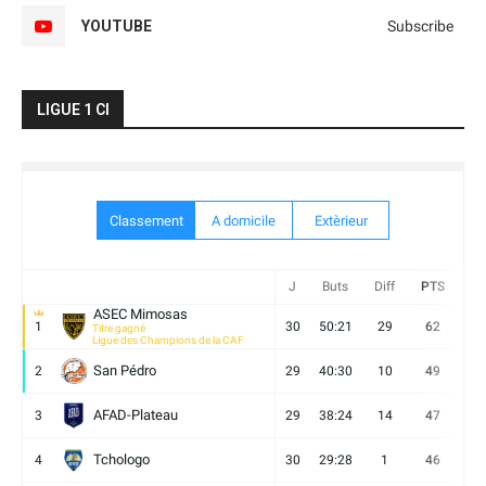
YOUTUBE
Subscribe
LIGUE 1 CI
Classement
A domicile
Extèrieur
J
Buts
Diff
PTS
V
ASEC Mimosas
1
30
50:21
29
62
19
Titre gagné
Ligue des Champions de la CAF
San Pédro
2
29
40:30
10
49
13
AFAD-Plateau
3
29
38:24
14
47
13
Tchologo
4
30
29:28
1
46
12