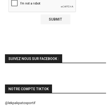
SUIVEZ NOUS SUR FACEBOOK :
NOTRE COMPTE TIKTOK
@lekpakpatosportif