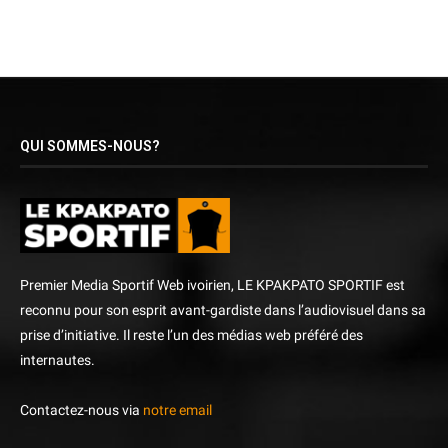
QUI SOMMES-NOUS?
Premier Media Sportif Web ivoirien, LE KPAKPATO SPORTIF est
reconnu pour son esprit avant-gardiste dans l’audiovisuel dans sa
prise d’initiative. Il reste l’un des médias web préféré des
internautes.
Contactez-nous via
notre email