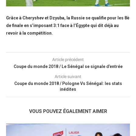
Grâce à Cheryshev et Dzyuba, la Russie se qualifie pour les 8è
de finale en s’imposant 3:1 face à l’Égypte qui dit déjà au
revoir à la compétition.
Article précédent
Coupe du monde 2018 / Le Sénégal se signale d’entrée
Article suivant
Coupe du monde 2018 / Pologne Vs Sénégal: les stats
inédites
VOUS POUVEZ ÉGALEMENT AIMER