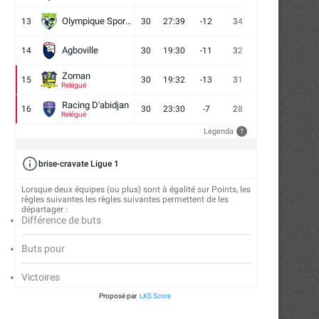
Olympique Sport d'Abobo FC
13
30
27:39
-12
34
9
7
14
Agboville
14
30
19:30
-11
32
7
11
12
Zoman
15
30
19:32
-13
31
7
10
13
Relégué
Racing D'abidjan
PFL Europe Championship : Mickael
Arts Martiaux Mixtes : La Fé
16
30
23:30
-7
28
6
10
14
Relégué
Groguhé affrontera Lamine...
apporte des...
Legenda
?
13/12/2024
04/12/2024
brise-cravate Ligue 1
Lorsque deux équipes (ou plus) sont à égalité sur Points, les
règles suivantes les règles suivantes permettent de les
départager :
Différence de buts
Buts pour
Victoires
Proposé par
LKS Score