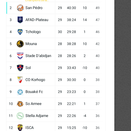
Champions de la
CAF
San Pédro
2
29
40:30
10
49
13
10
6
AFAD-Plateau
3
29
38:24
14
47
13
8
8
Tchologo
4
30
29:28
1
46
12
10
8
Mouna
5
28
38:28
10
42
12
6
10
Stade D'abidjan
6
28
28:26
2
40
11
7
10
Sol
7
29
33:43
-10
40
12
4
13
CO Korhogo
8
29
30:30
0
38
10
8
11
Bouaké Fc
9
29
23:23
0
38
9
11
9
So Armee
10
29
22:21
1
37
9
10
10
Stella Adjame
11
29
22:26
-4
36
9
9
11
ISCA
12
29
15:25
-10
36
10
6
13