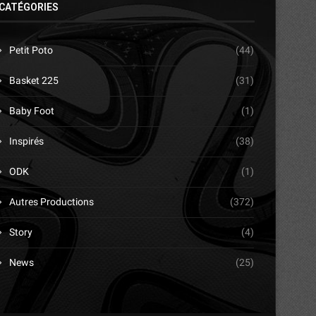
CATÉGORIES
Petit Poto
(44)
Basket 225
(31)
Baby Foot
(1)
Inspirés
(38)
ODK
(1)
Autres Productions
(372)
Story
(4)
News
(25)