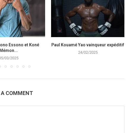
gono Essono et Koné
Paul Kouamé Yao vainqueur expéditif
Mémon...
24/02/2025
05/03/2025
E A COMMENT