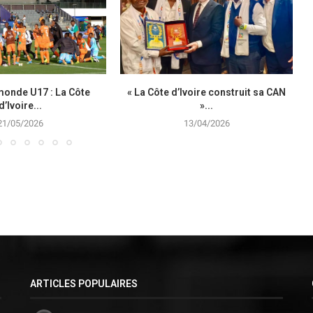
monde U17 : La Côte
« La Côte d’Ivoire construit sa CAN
d’Ivoire...
»...
21/05/2026
13/04/2026
ARTICLES POPULAIRES