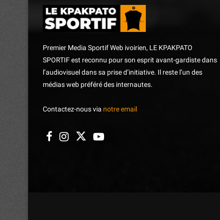
Premier Media Sportif Web ivoirien, LE KPAKPATO
SPORTIF est reconnu pour son esprit avant-gardiste dans
l’audiovisuel dans sa prise d’initiative. Il reste l’un des
médias web préféré des internautes.
Contactez-nous via
notre email