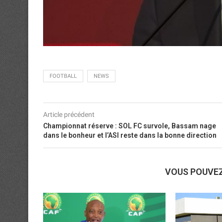
FOOTBALL
NEWS
Article précédent
Championnat réserve : SOL FC survole, Bassam nage
dans le bonheur et l’ASI reste dans la bonne direction
VOUS POUVE