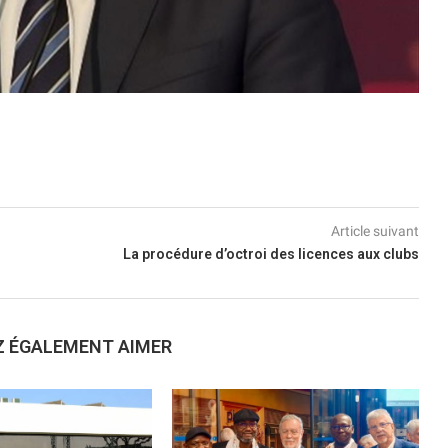
Article suivant
La procédure d’octroi des licences aux clubs
Z ÉGALEMENT AIMER