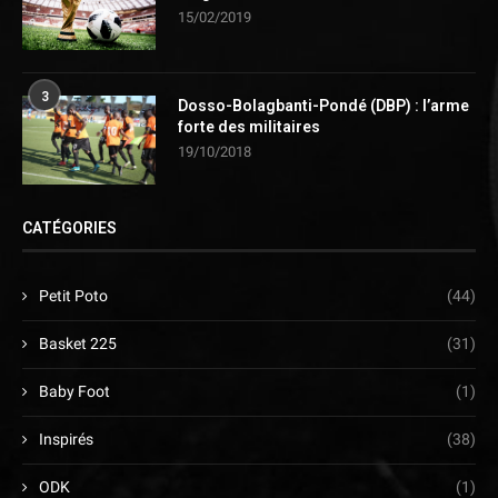
15/02/2019
3
Dosso-Bolagbanti-Pondé (DBP) : l’arme
forte des militaires
19/10/2018
CATÉGORIES
Petit Poto
(44)
Basket 225
(31)
Baby Foot
(1)
Inspirés
(38)
ODK
(1)