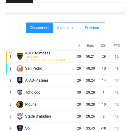
Classement
A domicile
Extèrieur
J
Buts
Diff
PTS
V
ASEC Mimosas
1
30
50:21
29
62
19
Titre gagné
Ligue des Champions de la CAF
San Pédro
2
29
40:30
10
49
13
AFAD-Plateau
3
29
38:24
14
47
13
Tchologo
4
30
29:28
1
46
12
Mouna
5
28
38:28
10
42
12
Stade D'abidjan
6
28
28:26
2
40
11
Sol
7
29
33:43
-10
40
12