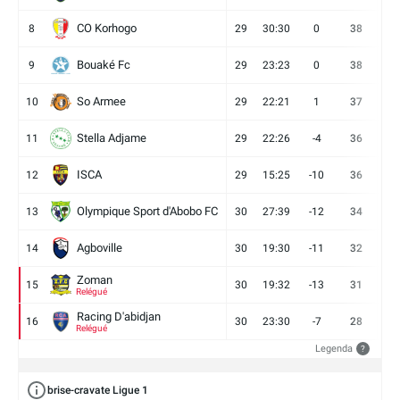
CO Korhogo
8
29
30:30
0
38
10
Bouaké Fc
9
29
23:23
0
38
9
So Armee
10
29
22:21
1
37
9
Stella Adjame
11
29
22:26
-4
36
9
ISCA
12
29
15:25
-10
36
10
Olympique Sport d'Abobo FC
13
30
27:39
-12
34
9
Agboville
14
30
19:30
-11
32
7
Zoman
15
30
19:32
-13
31
7
Relégué
Racing D'abidjan
16
30
23:30
-7
28
6
Relégué
Legenda
?
brise-cravate Ligue 1