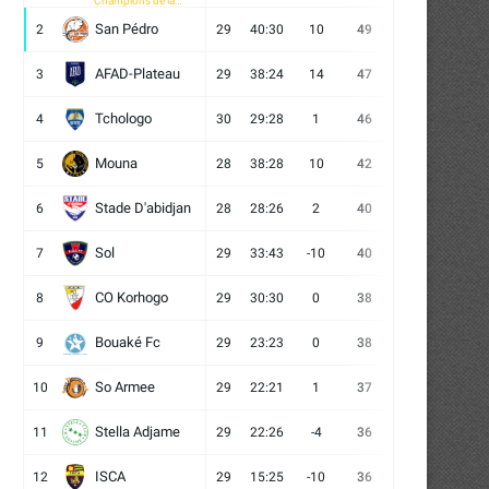
Champions de la
CAF
San Pédro
2
29
40:30
10
49
13
10
6
AFAD-Plateau
3
29
38:24
14
47
13
8
8
Tchologo
4
30
29:28
1
46
12
10
8
Mouna
5
28
38:28
10
42
12
6
10
Stade D'abidjan
6
28
28:26
2
40
11
7
10
Sol
7
29
33:43
-10
40
12
4
13
CO Korhogo
8
29
30:30
0
38
10
8
11
Bouaké Fc
9
29
23:23
0
38
9
11
9
So Armee
10
29
22:21
1
37
9
10
10
Stella Adjame
11
29
22:26
-4
36
9
9
11
ISCA
12
29
15:25
-10
36
10
6
13