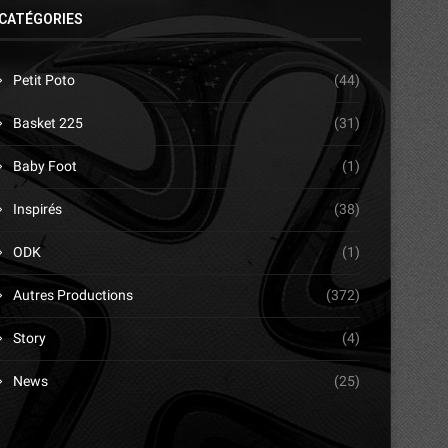
CATÉGORIES
Petit Poto
(44)
Basket 225
(31)
Baby Foot
(1)
Inspirés
(38)
ODK
(1)
Autres Productions
(372)
Story
(4)
News
(25)