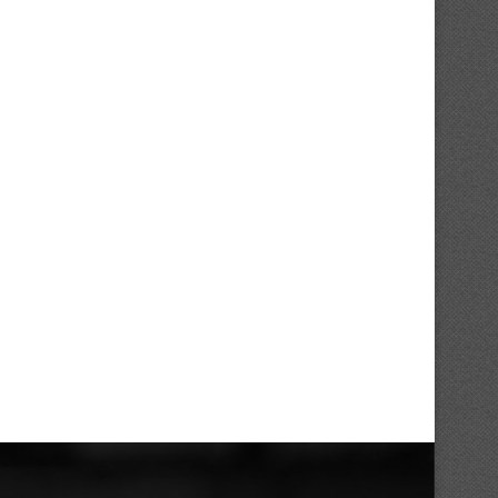
FC San Pedro : cap sur la Tunisie...
ASEC Mimosas et la soif 
transmission
24/07/2026
21/07/2026