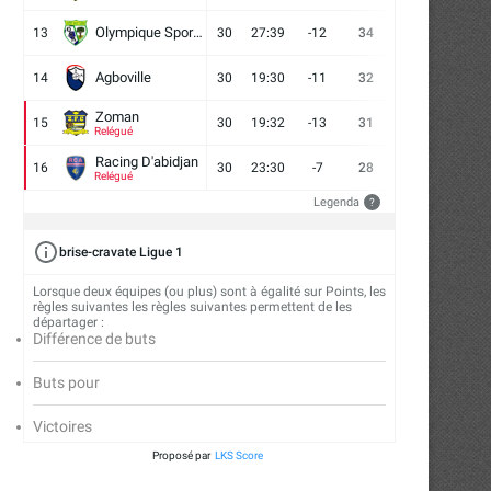
Olympique Sport d'Abobo FC
13
30
27:39
-12
34
9
7
14
Agboville
14
30
19:30
-11
32
7
11
12
Zoman
15
30
19:32
-13
31
7
10
13
Relégué
Racing D'abidjan
16
30
23:30
-7
28
6
10
14
Relégué
Legenda
?
brise-cravate Ligue 1
Lorsque deux équipes (ou plus) sont à égalité sur Points, les
règles suivantes les règles suivantes permettent de les
départager :
Différence de buts
Buts pour
Victoires
Proposé par
LKS Score