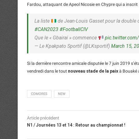
Fardou, attaquant de Apeol Nicosie en Chypre qui a inscrit
La liste
de Jean-Louis Gasset pour la double 
#CAN2023
#FootballCIV
Que le « Gbairai » commence
pic.twitter.com
— Le Kpakpato Sportif (@LKsportif)
March 15, 2
Si la dernière rencontre amicale disputée le 7 juin 2019 s’éta
vendredi dans le tout
nouveau stade de la paix
à Bouaké à
COMORES
NEW
Article précédent
N1 / Journées 13 et 14 : Retour au championnat !