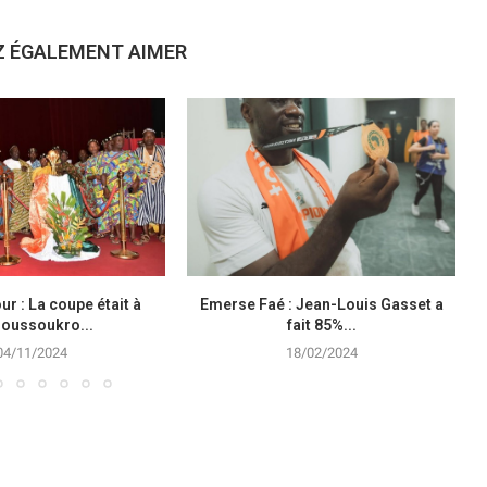
Z ÉGALEMENT AIMER
r : La coupe était à
Emerse Faé : Jean-Louis Gasset a
oussoukro...
fait 85%...
04/11/2024
18/02/2024