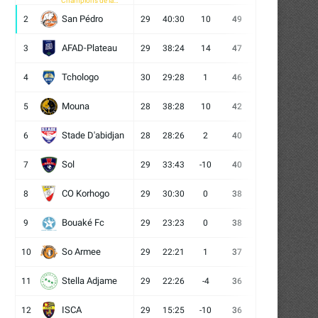
Champions de la
CAF
San Pédro
2
29
40:30
10
49
13
10
6
AFAD-Plateau
3
29
38:24
14
47
13
8
8
Tchologo
4
30
29:28
1
46
12
10
8
Mouna
5
28
38:28
10
42
12
6
10
Stade D'abidjan
6
28
28:26
2
40
11
7
10
Sol
7
29
33:43
-10
40
12
4
13
CO Korhogo
8
29
30:30
0
38
10
8
11
Bouaké Fc
9
29
23:23
0
38
9
11
9
So Armee
10
29
22:21
1
37
9
10
10
Stella Adjame
11
29
22:26
-4
36
9
9
11
ISCA
12
29
15:25
-10
36
10
6
13