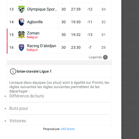
Olympique Sport d'Abobo FC
13
30
27:39
-12
34
9
7
14
Agboville
14
30
19:30
-11
32
7
11
12
Zoman
15
30
19:32
-13
31
7
10
13
Relégué
Racing D'abidjan
16
30
23:30
-7
28
6
10
14
Relégué
Legenda
?
brise-cravate Ligue 1
Lorsque deux équipes (ou plus) sont à égalité sur Points, les
règles suivantes les règles suivantes permettent de les
départager :
Différence de buts
Buts pour
Victoires
Proposé par
LKS Score