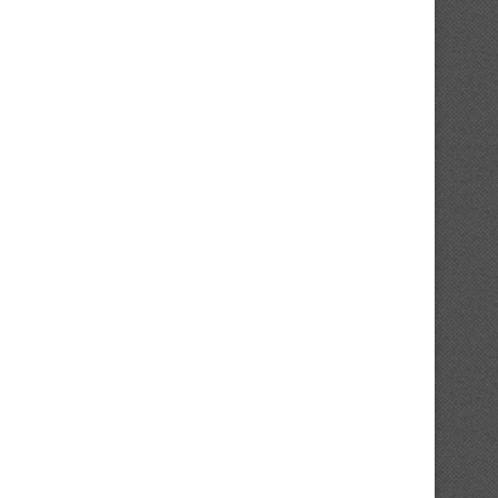
Le trophée a été présenté à
Les footballeurs et les dir
Yamoussoukro
décorés
17/02/2024
13/02/2024