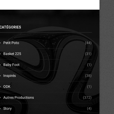
CATÉGORIES
Petit Poto
(44)
Basket 225
(31)
Baby Foot
(1)
Inspirés
(38)
ODK
(1)
Autres Productions
(372)
Story
(4)