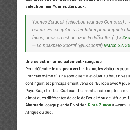
sélectionneur Younes Zerdouk.
Younes Zerdouk (sélectionneur des Comores) : » J
nation. Est-ce qu’on a l’ambition pour inquiéter la
façon, nous on est né dans la difficulté. (…) »
#Fo
— Le Kpakpato Sportif (@LKsportif)
March 23, 2
Une sélection principalement Française
Pour défendre
le drapeau vert et blanc
, les visiteurs pou
Français même s’ils ne sont que 5 à évoluer au haut niveau 
contingent est principalement venu de l’Europe avec 9 jo
Pays-Bas, etc… Les Cœlacanthes vont ainsi compter sur un
climatiques différentes de celle de Bouaké ou de l’Afrique.
Ahamada
, coéquipier de
l’ivoirien
Kipré Zunon
à Azam FC 
Afrique du Sud.