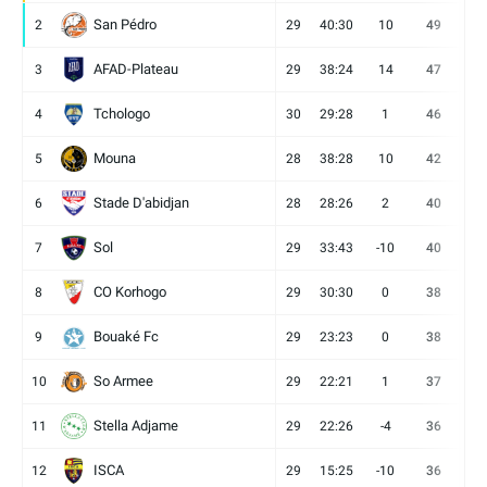
San Pédro
2
29
40:30
10
49
13
AFAD-Plateau
3
29
38:24
14
47
13
Tchologo
4
30
29:28
1
46
12
Mouna
5
28
38:28
10
42
12
Stade D'abidjan
6
28
28:26
2
40
11
Sol
7
29
33:43
-10
40
12
CO Korhogo
8
29
30:30
0
38
10
Bouaké Fc
9
29
23:23
0
38
9
So Armee
10
29
22:21
1
37
9
Stella Adjame
11
29
22:26
-4
36
9
ISCA
12
29
15:25
-10
36
10