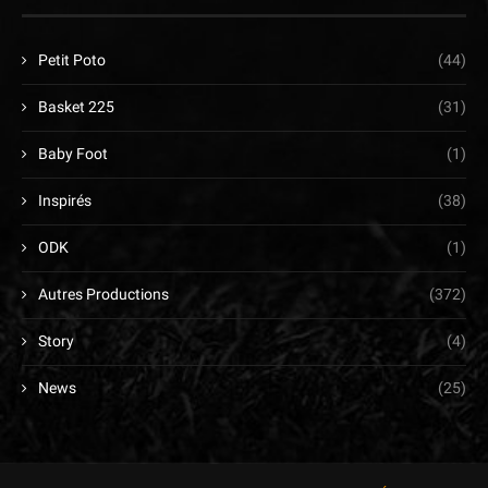
Petit Poto
(44)
Basket 225
(31)
Baby Foot
(1)
Inspirés
(38)
ODK
(1)
Autres Productions
(372)
Story
(4)
News
(25)