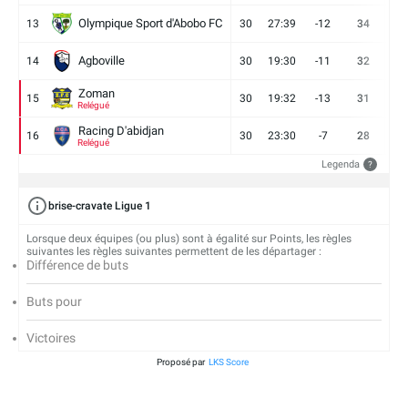
Olympique Sport d'Abobo FC
13
30
27:39
-12
34
9
Agboville
14
30
19:30
-11
32
7
Zoman
15
30
19:32
-13
31
7
Relégué
Racing D'abidjan
16
30
23:30
-7
28
6
Relégué
Legenda
?
brise-cravate Ligue 1
Lorsque deux équipes (ou plus) sont à égalité sur Points, les règles
suivantes les règles suivantes permettent de les départager :
Différence de buts
Buts pour
Victoires
Proposé par
LKS Score