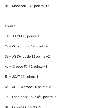
8e – Moossou FC 3 points -12
Poule C
1er – EFYM 18 points +5
2e – CO Korhogo 14 points +2
3e – AS Denguélé 12 points +2
4e – Sirocco FC 12 points +1
5e – JCAT 11 points -1
6e – ADFC Adzopé 10 points -2
7e – Espérance Bouaké 9 points -2
8e – Cosmos 6 points -5