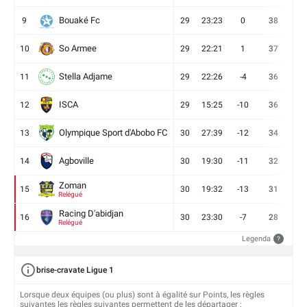
Bouaké Fc
9
29
23:23
0
38
9
So Armee
10
29
22:21
1
37
9
Stella Adjame
11
29
22:26
-4
36
9
ISCA
12
29
15:25
-10
36
10
Olympique Sport d'Abobo FC
13
30
27:39
-12
34
9
Agboville
14
30
19:30
-11
32
7
Zoman
15
30
19:32
-13
31
7
Relégué
Racing D'abidjan
16
30
23:30
-7
28
6
Relégué
Legenda
?
brise-cravate Ligue 1
Lorsque deux équipes (ou plus) sont à égalité sur Points, les règles
suivantes les règles suivantes permettent de les départager :