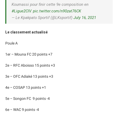
Koumassi pour finir cette 9e composition en
#Ligue2CIV
.
pic.twitter.com/n90zat76CK
— Le Kpakpato Sportif (@LKsportif)
July 16, 2021
Le classement actualisé
Poule A
1er – Mouna FC 20 points +7
2e – RFC Aboisso 15 points +3
3e – OFC Adiaké 13 points +3
4e – COSAP 13 points +1
5e – Songon FC 9 points -4
6e – WAC 9 points -4