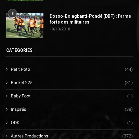
3
Dosso-Bolagbanti-Pondé (DBP) : l’arme
forte des militaires
19/10/2018
CATÉGORIES
Petit Poto
(44)
Basket 225
(31)
Baby Foot
(1)
Inspirés
(38)
ODK
(1)
Autres Productions
(372)