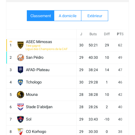
Classement
A domicile
Extèrieur
J
Buts
Diff
PTS
V
ASEC Mimosas
1
30
50:21
29
62
19
Titre gagné
Ligue des Champions de la CAF
San Pédro
2
29
40:30
10
49
13
AFAD-Plateau
3
29
38:24
14
47
13
Tchologo
4
30
29:28
1
46
12
Mouna
5
28
38:28
10
42
12
Stade D'abidjan
6
28
28:26
2
40
11
Sol
7
29
33:43
-10
40
12
CO Korhogo
8
29
30:30
0
38
10