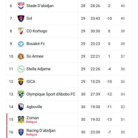
Stade D'abidjan
6
28
28:26
2
40
11
Sol
7
29
33:43
-10
40
12
CO Korhogo
8
29
30:30
0
38
10
Bouaké Fc
9
29
23:23
0
38
9
So Armee
10
29
22:21
1
37
9
Stella Adjame
11
29
22:26
-4
36
9
ISCA
12
29
15:25
-10
36
10
Olympique Sport d'Abobo FC
13
30
27:39
-12
34
9
Agboville
14
30
19:30
-11
32
7
Zoman
15
30
19:32
-13
31
7
Relégué
Racing D'abidjan
16
30
23:30
-7
28
6
Relégué