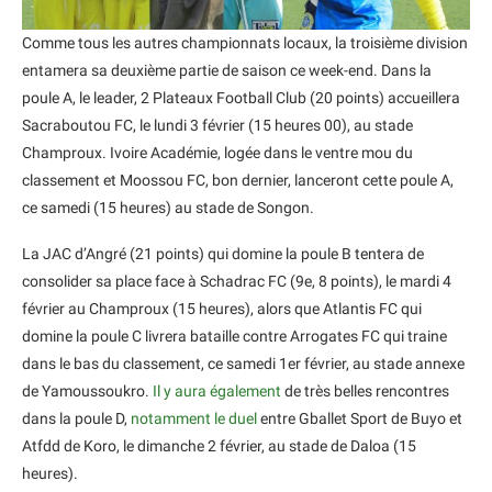
Comme tous les autres championnats locaux, la troisième division
entamera sa deuxième partie de saison ce week-end. Dans la
poule A, le leader, 2 Plateaux Football Club (20 points) accueillera
Sacraboutou FC, le lundi 3 février (15 heures 00), au stade
Champroux. Ivoire Académie, logée dans le ventre mou du
classement et Moossou FC, bon dernier, lanceront cette poule A,
ce samedi (15 heures) au stade de Songon.
La JAC d’Angré (21 points) qui domine la poule B tentera de
consolider sa place face à Schadrac FC (9e, 8 points), le mardi 4
février au Champroux (15 heures), alors que Atlantis FC qui
domine la poule C livrera bataille contre Arrogates FC qui traine
dans le bas du classement, ce samedi 1er février, au stade annexe
de Yamoussoukro.
Il y aura également
de très belles rencontres
dans la poule D,
notamment le duel
entre Gballet Sport de Buyo et
Atfdd de Koro, le dimanche 2 février, au stade de Daloa (15
heures).