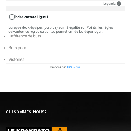
Legenda
?
brise-cravate Ligue 1
Lorsque deux équipes (ou plus) sont à égalité sur Points, les règles
suivantes les règles suivantes permettent de les départager :
Différence de buts
Buts pour
Victoires
Proposé par
LKS Score
QUI SOMMES-NOUS?