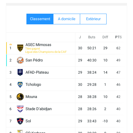
Classement
A domicile
Extèrieur
J
Buts
Diff
PTS
V
ASEC Mimosas
1
30
50:21
29
62
19
Titre gagné
Ligue des Champions de la CAF
San Pédro
2
29
40:30
10
49
13
AFAD-Plateau
3
29
38:24
14
47
13
Tchologo
4
30
29:28
1
46
12
Mouna
5
28
38:28
10
42
12
Stade D'abidjan
6
28
28:26
2
40
11
Sol
7
29
33:43
-10
40
12