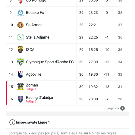
CO Korhogo
8
29
30:30
0
38
10
Bouaké Fc
9
29
23:23
0
38
9
So Armee
10
29
22:21
1
37
9
Stella Adjame
11
29
22:26
-4
36
9
ISCA
12
29
15:25
-10
36
10
Olympique Sport d'Abobo FC
13
30
27:39
-12
34
9
Agboville
14
30
19:30
-11
32
7
Zoman
15
30
19:32
-13
31
7
Relégué
Racing D'abidjan
16
30
23:30
-7
28
6
Relégué
Legenda
?
brise-cravate Ligue 1
Lorsque deux équipes (ou plus) sont à égalité sur Points, les règles