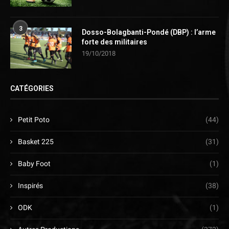
3
Dosso-Bolagbanti-Pondé (DBP) : l’arme
forte des militaires
19/10/2018
CATÉGORIES
Petit Poto
(44)
Basket 225
(31)
Baby Foot
(1)
Inspirés
(38)
ODK
(1)