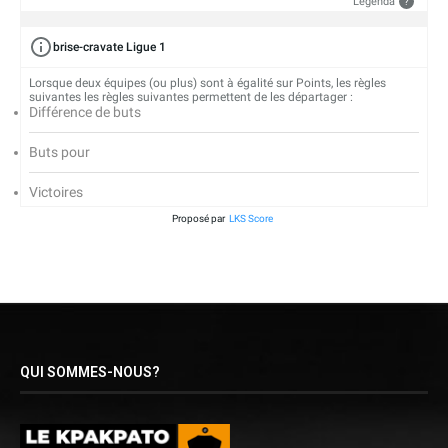
Legenda
?
brise-cravate Ligue 1
Lorsque deux équipes (ou plus) sont à égalité sur Points, les règles
suivantes les règles suivantes permettent de les départager :
Différence de buts
Buts pour
Victoires
Proposé par
LKS Score
QUI SOMMES-NOUS?