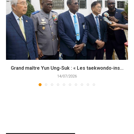
Grand maître Yun Ung-Suk : « Les taekwondo-ins...
14/07/2026