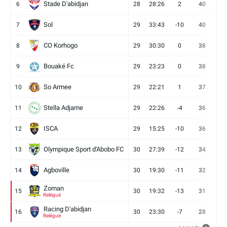
Stade D'abidjan
6
28
28:26
2
40
11
Sol
7
29
33:43
-10
40
12
CO Korhogo
8
29
30:30
0
38
10
Bouaké Fc
9
29
23:23
0
38
9
So Armee
10
29
22:21
1
37
9
Stella Adjame
11
29
22:26
-4
36
9
ISCA
12
29
15:25
-10
36
10
Olympique Sport d'Abobo FC
13
30
27:39
-12
34
9
Agboville
14
30
19:30
-11
32
7
Zoman
15
30
19:32
-13
31
7
Relégué
Racing D'abidjan
16
30
23:30
-7
28
6
Relégué