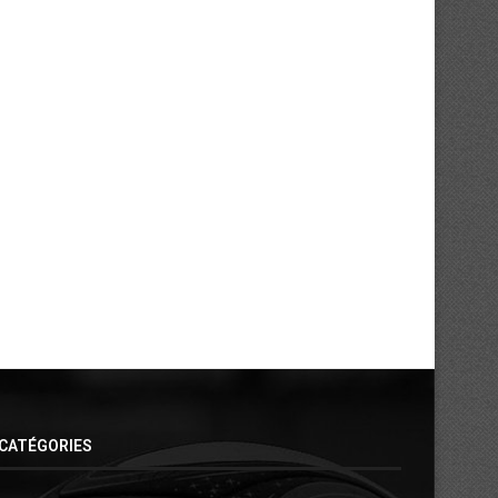
CATÉGORIES