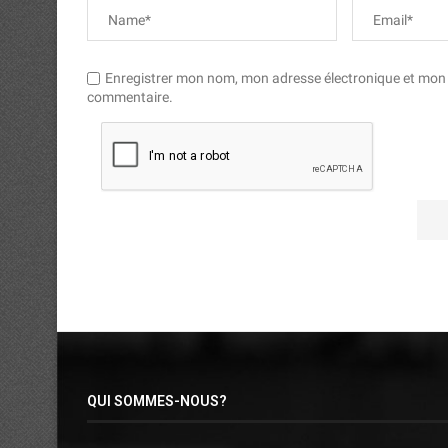
Enregistrer mon nom, mon adresse électronique et mon si
commentaire.
QUI SOMMES-NOUS?