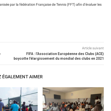
nisée par la fédération Française de Tennis (FFT) afin d’évaluer les
Article suivant
e
FIFA : l’Association Européenne des Clubs (ACE)
boycotte l’élargissement du mondial des clubs en 2021
Z ÉGALEMENT AIMER