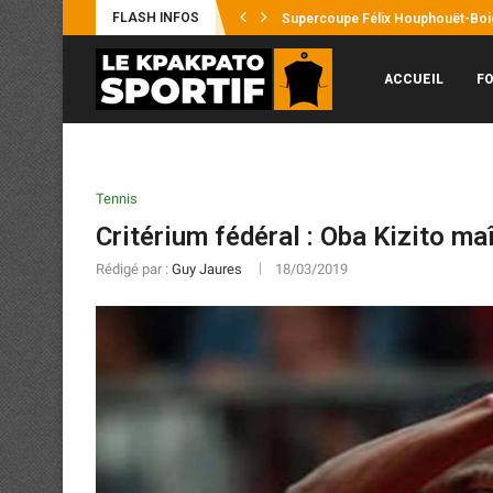
FLASH INFOS
Supercoupe Félix Houphouët-Boign
Mercato : Ousmane Diakité file en 
CAN féminine 2026 : des réglages
Sporting Club de Gagnoa : Yaya Kon
UFOA-B U20 2026 : les Éléphanteau
Mercato : Thibault Yaméogo opte p
Éléphants : la FIF officialise le r
L’ONG UNISOCIAL offre une journée
ACCUEIL
F
Tennis
Critérium fédéral : Oba Kizito ma
Rédigé par :
Guy Jaures
18/03/2019