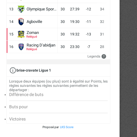
Olympique Sport d'Abobo FC
13
30
27:39
-12
34
9
7
14
Agboville
14
30
19:30
-11
32
7
11
12
Tennis Junior Mondial : Abidjan
Tennis de table – Finale
Zoman
15
30
19:32
-13
31
7
10
13
accueille deux tournois...
Vétérans 2024-2025..
Relégué
25/11/2025
19/11/2025
Racing D'abidjan
16
30
23:30
-7
28
6
10
14
Relégué
Legenda
?
brise-cravate Ligue 1
Lorsque deux équipes (ou plus) sont à égalité sur Points, les
règles suivantes les règles suivantes permettent de les
départager :
Différence de buts
Buts pour
Victoires
Proposé par
LKS Score