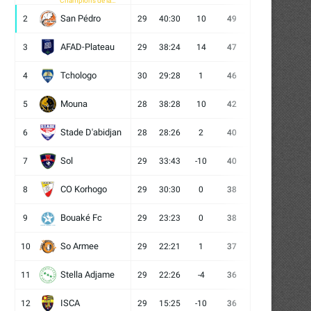
Champions de la
CAF
San Pédro
2
29
40:30
10
49
13
10
6
AFAD-Plateau
3
29
38:24
14
47
13
8
8
Tchologo
4
30
29:28
1
46
12
10
8
Mouna
5
28
38:28
10
42
12
6
10
Stade D'abidjan
6
28
28:26
2
40
11
7
10
Sol
7
29
33:43
-10
40
12
4
13
CO Korhogo
8
29
30:30
0
38
10
8
11
Bouaké Fc
9
29
23:23
0
38
9
11
9
So Armee
10
29
22:21
1
37
9
10
10
Stella Adjame
11
29
22:26
-4
36
9
9
11
ISCA
12
29
15:25
-10
36
10
6
13