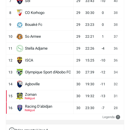
Sol
7
29
33:43
-10
40
12
CO Korhogo
8
29
30:30
0
38
10
Bouaké Fc
9
29
23:23
0
38
9
So Armee
10
29
22:21
1
37
9
Stella Adjame
11
29
22:26
-4
36
9
ISCA
12
29
15:25
-10
36
10
Olympique Sport d'Abobo FC
13
30
27:39
-12
34
9
Agboville
14
30
19:30
-11
32
7
Zoman
15
30
19:32
-13
31
7
Relégué
Racing D'abidjan
16
30
23:30
-7
28
6
Relégué
Legenda
?