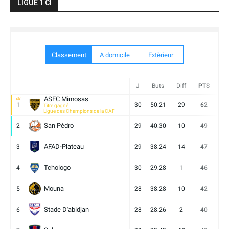
LIGUE 1 CI
Classement
A domicile
Extèrieur
J
Buts
Diff
PTS
V
ASEC Mimosas
1
30
50:21
29
62
19
Titre gagné
Ligue des Champions de la CAF
San Pédro
2
29
40:30
10
49
13
AFAD-Plateau
3
29
38:24
14
47
13
Tchologo
4
30
29:28
1
46
12
Mouna
5
28
38:28
10
42
12
Stade D'abidjan
6
28
28:26
2
40
11