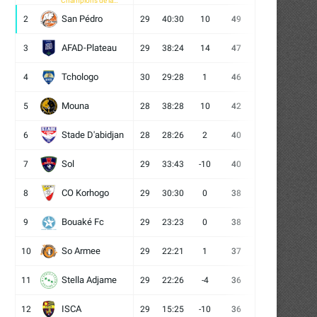
Champions de la
CAF
San Pédro
2
29
40:30
10
49
13
10
6
AFAD-Plateau
3
29
38:24
14
47
13
8
8
Tchologo
4
30
29:28
1
46
12
10
8
Mouna
5
28
38:28
10
42
12
6
10
Stade D'abidjan
6
28
28:26
2
40
11
7
10
Sol
7
29
33:43
-10
40
12
4
13
CO Korhogo
8
29
30:30
0
38
10
8
11
Bouaké Fc
9
29
23:23
0
38
9
11
9
So Armee
10
29
22:21
1
37
9
10
10
Stella Adjame
11
29
22:26
-4
36
9
9
11
ISCA
12
29
15:25
-10
36
10
6
13