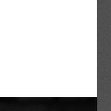
La conférence de lancement de
Autour de l’aire de jeu –
Mousso Foot 2026
astuces...
16/07/2026
13/07/2026