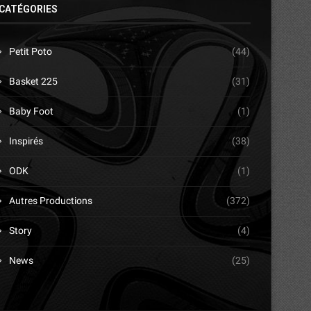
CATÉGORIES
Petit Poto
(44)
Basket 225
(31)
Baby Foot
(1)
Inspirés
(38)
ODK
(1)
Autres Productions
(372)
Story
(4)
News
(25)