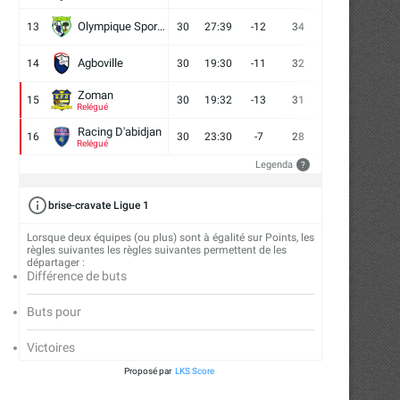
Olympique Sport d'Abobo FC
13
30
27:39
-12
34
9
7
14
Agboville
14
30
19:30
-11
32
7
11
12
Zoman
15
30
19:32
-13
31
7
10
13
Relégué
Racing D'abidjan
16
30
23:30
-7
28
6
10
14
Relégué
Legenda
?
brise-cravate Ligue 1
Lorsque deux équipes (ou plus) sont à égalité sur Points, les
règles suivantes les règles suivantes permettent de les
départager :
Différence de buts
Buts pour
Victoires
Proposé par
LKS Score