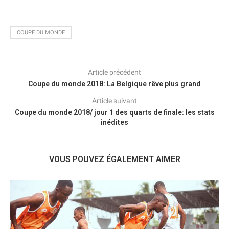
COUPE DU MONDE
Article précédent
Coupe du monde 2018: La Belgique rêve plus grand
Article suivant
Coupe du monde 2018/ jour 1 des quarts de finale: les stats
inédites
VOUS POUVEZ ÉGALEMENT AIMER