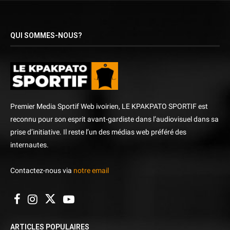
QUI SOMMES-NOUS?
Premier Media Sportif Web ivoirien, LE KPAKPATO SPORTIF est
reconnu pour son esprit avant-gardiste dans l’audiovisuel dans sa
prise d’initiative. Il reste l’un des médias web préféré des
internautes.
Contactez-nous via
notre email
ARTICLES POPULAIRES