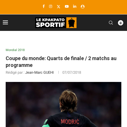
slot gacor hari ini
thepubtheatre
slot gacor hari ini
sydney night
togel online
togel online
situs gacor
situs gacor
togel online
situs togel
bento4d
bento4d
bento4d
bento4d
bento4d
bento4d
bento4d
bento4d
bento4d
bento4d
bento4d
bento4d
bento4d
bento4d
bento4d
bento4d
situs togel
bento4d
bento4d
bento4d
situs togel
bento4d
bento4d
bento4d
bento4d
bento4d
bento4d
situs togel
bento4d
bento4d
bento4d
bento4d
bento4d
situs togel
situs togel
bento4d
bento4d
bento4d
bento4d
bento4d
bento4d
bento4d
bento4d
bento4d
bento4d
bento4d
bento4d
bento4d
bento4d
bento4d
bento4d
bento4d
bento4d
bento4d
bento4d
bento4d
bento4d
bento4d
bento4d
bento4d
bento4d
bento4d
bento4d
bento4d
bento4d
bento4d
bento4d
bento4d
bento4d
bento4d
bento4d
bento4d
bento4d
bento4d
bento4d
bento4d
bento4d
bento4d
bento4d
bento4d
bento4d
link gacor
bento4d
bento4d
situs togel
situs togel
bento4d
bento4d
bento4d
situs slot
situs slot
situs toto
slot resmi
situs slot
toto togel
situs toto
toto togel
toto togel
toto togel
situs toto
toto togel
situs slot
situs toto
situs slot
situs toto
situs toto
situs slot
situs slot
situs toto
situs toto
situs toto
situs toto
situs toto
situs toto
situs toto
situs slot
situs toto
situs toto
situs toto
situs toto
toto togel
situs toto
situs slot
situs toto
situs slot
situs toto
situs toto
situs toto
situs toto
situs slot
toto slot
slot 4d
toto slot
toto slot
toto slot
link slot
toto slot
toto slot
toto slot
link slot
link slot
link slot
link slot
toto 4d
rtp slot
Mondial 2018
Coupe du monde: Quarts de finale / 2 matchs au
programme
Rédigé par :
Jean-Marc GUEHI
07/07/2018