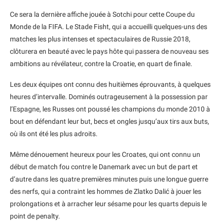
Ce sera la dernière affiche jouée à Sotchi pour cette Coupe du
Monde de la FIFA. Le Stade Fisht, qui a accueilli quelques-uns des
matches les plus intenses et spectaculaires de Russie 2018,
clôturera en beauté avec le pays hôte qui passera de nouveau ses
ambitions au révélateur, contre la Croatie, en quart de finale.
Les deux équipes ont connu des huitièmes éprouvants, à quelques
heures d’intervalle. Dominés outrageusement à la possession par
l’Espagne, les Russes ont poussé les champions du monde 2010 à
bout en défendant leur but, becs et ongles jusqu’aux tirs aux buts,
où ils ont été les plus adroits.
Même dénouement heureux pour les Croates, qui ont connu un
début de match fou contre le Danemark avec un but de part et
d’autre dans les quatre premières minutes puis une longue guerre
des nerfs, qui a contraint les hommes de Zlatko Dalić à jouer les
prolongations et à arracher leur sésame pour les quarts depuis le
point de penalty.