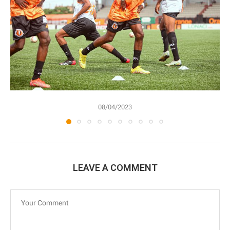
08/04/2023
LEAVE A COMMENT