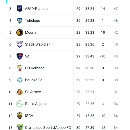
AFAD-Plateau
3
29
38:24
14
47
13
Tchologo
4
30
29:28
1
46
12
Mouna
5
28
38:28
10
42
12
Stade D'abidjan
6
28
28:26
2
40
11
Sol
7
29
33:43
-10
40
12
CO Korhogo
8
29
30:30
0
38
10
Bouaké Fc
9
29
23:23
0
38
9
So Armee
10
29
22:21
1
37
9
Stella Adjame
11
29
22:26
-4
36
9
ISCA
12
29
15:25
-10
36
10
Olympique Sport d'Abobo FC
13
30
27:39
-12
34
9