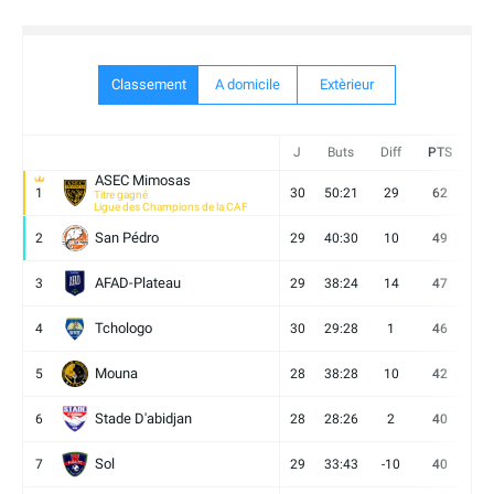
Classement
A domicile
Extèrieur
J
Buts
Diff
PTS
V
ASEC Mimosas
1
30
50:21
29
62
19
Titre gagné
Ligue des Champions de la CAF
San Pédro
2
29
40:30
10
49
13
AFAD-Plateau
3
29
38:24
14
47
13
Tchologo
4
30
29:28
1
46
12
Mouna
5
28
38:28
10
42
12
Stade D'abidjan
6
28
28:26
2
40
11
Sol
7
29
33:43
-10
40
12