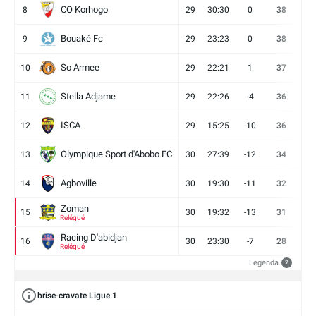
CO Korhogo
8
29
30:30
0
38
10
Bouaké Fc
9
29
23:23
0
38
9
So Armee
10
29
22:21
1
37
9
Stella Adjame
11
29
22:26
-4
36
9
ISCA
12
29
15:25
-10
36
10
Olympique Sport d'Abobo FC
13
30
27:39
-12
34
9
Agboville
14
30
19:30
-11
32
7
Zoman
15
30
19:32
-13
31
7
Relégué
Racing D'abidjan
16
30
23:30
-7
28
6
Relégué
Legenda
?
brise-cravate Ligue 1