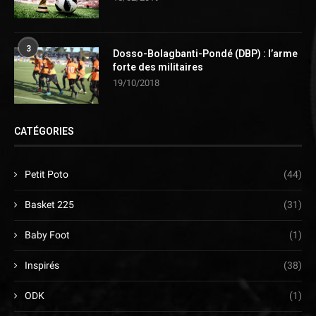
3
Dosso-Bolagbanti-Pondé (DBP) : l’arme
forte des militaires
19/10/2018
CATÉGORIES
Petit Poto
(44)
Basket 225
(31)
Baby Foot
(1)
Inspirés
(38)
ODK
(1)