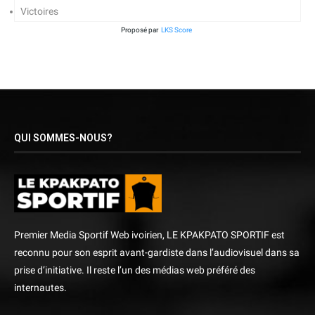
Victoires
Proposé par
LKS Score
QUI SOMMES-NOUS?
Premier Media Sportif Web ivoirien, LE KPAKPATO SPORTIF est
reconnu pour son esprit avant-gardiste dans l’audiovisuel dans sa
prise d’initiative. Il reste l’un des médias web préféré des
internautes.