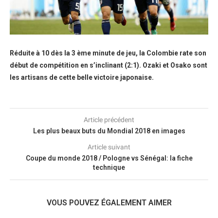
Réduite à 10 dès la 3 ème minute de jeu, la Colombie rate son
début de compétition en s’inclinant (2:1). Ozaki et Osako sont
les artisans de cette belle victoire japonaise.
Article précédent
Les plus beaux buts du Mondial 2018 en images
Article suivant
Coupe du monde 2018 / Pologne vs Sénégal: la fiche
technique
VOUS POUVEZ ÉGALEMENT AIMER