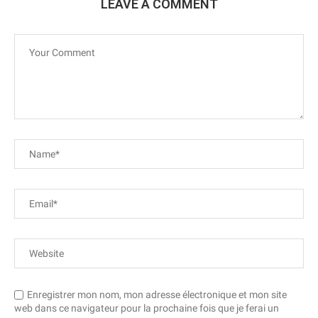
LEAVE A COMMENT
Enregistrer mon nom, mon adresse électronique et mon site
web dans ce navigateur pour la prochaine fois que je ferai un