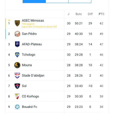
J
Buts
Diff
PTS
V
ASEC Mimosas
1
30
50:21
29
62
19
Titre gagné
Ligue des Champions de la CAF
San Pédro
2
29
40:30
10
49
13
AFAD-Plateau
3
29
38:24
14
47
13
Tchologo
4
30
29:28
1
46
12
Mouna
5
28
38:28
10
42
12
Stade D'abidjan
6
28
28:26
2
40
11
Sol
7
29
33:43
-10
40
12
CO Korhogo
8
29
30:30
0
38
10
Bouaké Fc
9
29
23:23
0
38
9