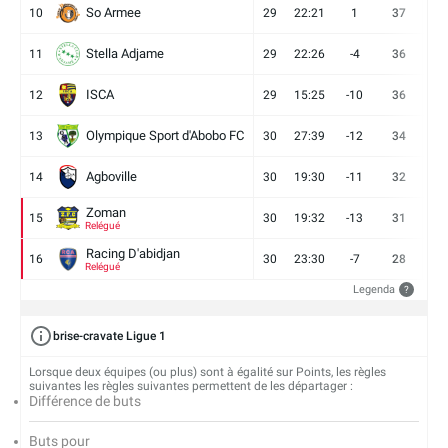
So Armee
10
29
22:21
1
37
9
Stella Adjame
11
29
22:26
-4
36
9
ISCA
12
29
15:25
-10
36
10
Olympique Sport d'Abobo FC
13
30
27:39
-12
34
9
Agboville
14
30
19:30
-11
32
7
Zoman
15
30
19:32
-13
31
7
Relégué
Racing D'abidjan
16
30
23:30
-7
28
6
Relégué
Legenda
?
brise-cravate Ligue 1
Lorsque deux équipes (ou plus) sont à égalité sur Points, les règles
suivantes les règles suivantes permettent de les départager :
Différence de buts
Buts pour