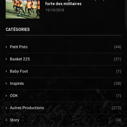
forte des militaires
19/10/2018
CATÉGORIES
Petit Poto
(44)
Basket 225
(31)
Baby Foot
(1)
Inspirés
(38)
ODK
(1)
Autres Productions
(372)
Story
(4)