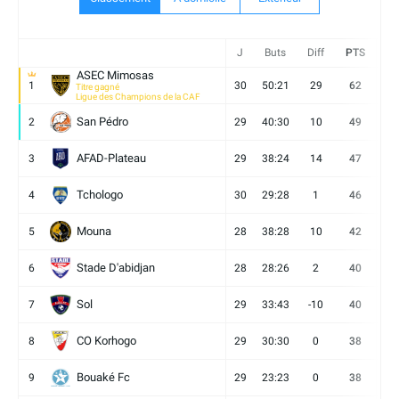
J
Buts
Diff
PTS
V
ASEC Mimosas
1
30
50:21
29
62
19
Titre gagné
Ligue des Champions de la CAF
San Pédro
2
29
40:30
10
49
13
AFAD-Plateau
3
29
38:24
14
47
13
Tchologo
4
30
29:28
1
46
12
Mouna
5
28
38:28
10
42
12
Stade D'abidjan
6
28
28:26
2
40
11
Sol
7
29
33:43
-10
40
12
CO Korhogo
8
29
30:30
0
38
10
Bouaké Fc
9
29
23:23
0
38
9