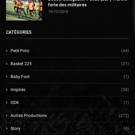
forte des militaires
19/10/2018
CATÉGORIES
Petit Poto
(44)
Basket 225
(31)
Baby Foot
(1)
Inspirés
(38)
ODK
(1)
Autres Productions
(372)
Story
(4)