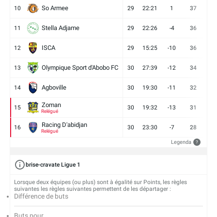
So Armee
10
29
22:21
1
37
9
Stella Adjame
11
29
22:26
-4
36
9
ISCA
12
29
15:25
-10
36
10
Olympique Sport d'Abobo FC
13
30
27:39
-12
34
9
Agboville
14
30
19:30
-11
32
7
Zoman
15
30
19:32
-13
31
7
Relégué
Racing D'abidjan
16
30
23:30
-7
28
6
Relégué
Legenda
?
brise-cravate Ligue 1
Lorsque deux équipes (ou plus) sont à égalité sur Points, les règles
suivantes les règles suivantes permettent de les départager :
Différence de buts
Buts pour