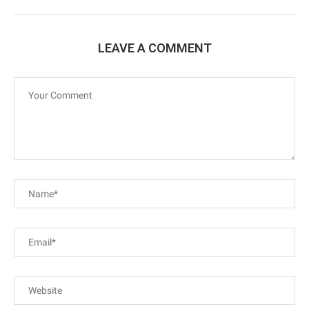
LEAVE A COMMENT