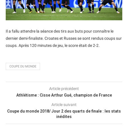
Il a fallu attendre la séance des tirs aux buts pour connaître le
dernier demi-finaliste. Croates et Russes se sont rendus coups sur
coups. Après 120 minutes de jeu, le score était de 2-2.
COUPE DU MONDE
Article précédent
Athlétisme : Cisse Arthur Gué, champion de France
Article suivant
Coupe du monde 2018/ Jour 2 des quarts de finale : les stats
inédites