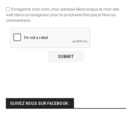
Enregistrer mon nom, mon adresse électronique et mon site
web dans ce navigateur pour la prochaine fois que je ferai un
commentaire.
SUIVEZ NOUS SUR FACEBOOK :