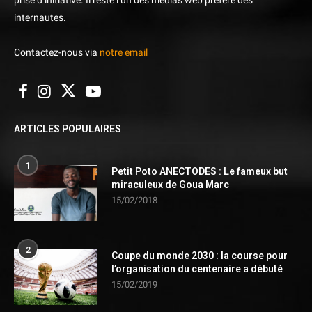
prise d’initiative. Il reste l’un des médias web préféré des
internautes.
Contactez-nous via
notre email
ARTICLES POPULAIRES
1
Petit Poto ANECTODES : Le fameux but
miraculeux de Goua Marc
15/02/2018
2
Coupe du monde 2030 : la course pour
l’organisation du centenaire a débuté
15/02/2019