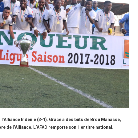
 l’Alliance Indénié (3-1). Grâce à des buts de Brou Manassé,
 de l’Alliance. L’AFAD remporte son 1 er titre national.