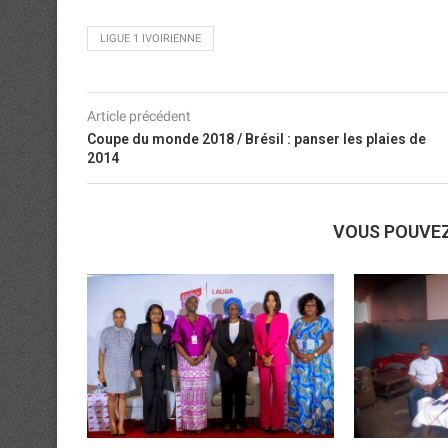
LIGUE 1 IVOIRIENNE
Article précédent
Coupe du monde 2018 / Brésil : panser les plaies de
2014
VOUS POUVE