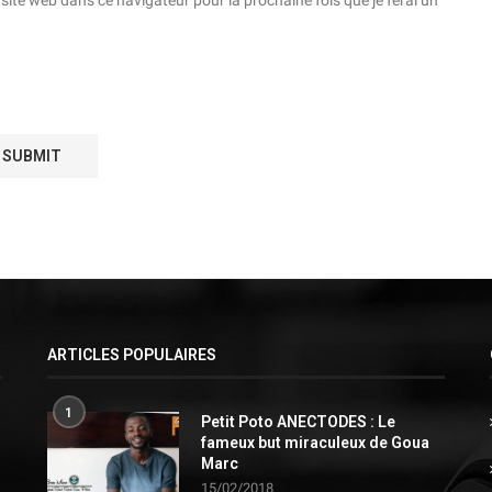
ARTICLES POPULAIRES
1
Petit Poto ANECTODES : Le
fameux but miraculeux de Goua
Marc
15/02/2018