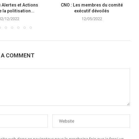
 Alertes et Actions
CNO : Les membres du comité
É
la politisation...
exécutif dévoilés
02/12/2022
12/05/2022
E A COMMENT
te web dans ce navigateur pour la prochaine fois que je ferai un