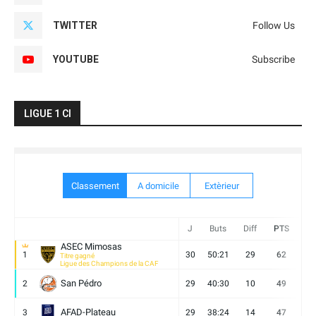
TWITTER
Follow Us
YOUTUBE
Subscribe
LIGUE 1 CI
Classement
A domicile
Extèrieur
J
Buts
Diff
PTS
V
ASEC Mimosas
1
30
50:21
29
62
19
Titre gagné
Ligue des Champions de la CAF
San Pédro
2
29
40:30
10
49
13
AFAD-Plateau
3
29
38:24
14
47
13