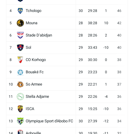
Tchologo
4
30
29:28
1
46
12
Mouna
5
28
38:28
10
42
12
Stade D'abidjan
6
28
28:26
2
40
11
Sol
7
29
33:43
-10
40
12
CO Korhogo
8
29
30:30
0
38
10
Bouaké Fc
9
29
23:23
0
38
9
So Armee
10
29
22:21
1
37
9
Stella Adjame
11
29
22:26
-4
36
9
ISCA
12
29
15:25
-10
36
10
Olympique Sport d'Abobo FC
13
30
27:39
-12
34
9
Agboville
14
30
19:30
-11
32
7