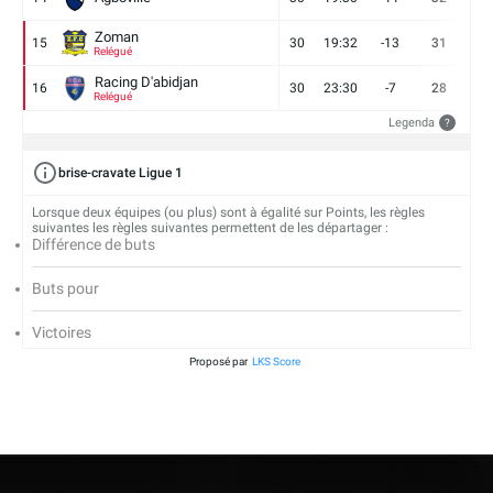
Zoman
15
30
19:32
-13
31
7
Relégué
Racing D'abidjan
16
30
23:30
-7
28
6
Relégué
Legenda
?
brise-cravate Ligue 1
Lorsque deux équipes (ou plus) sont à égalité sur Points, les règles
suivantes les règles suivantes permettent de les départager :
Différence de buts
Buts pour
Victoires
Proposé par
LKS Score