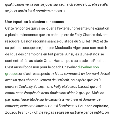
qualification ne va pas se jouer sur ce match aller-retour, elle va aller
se jouer après les 4 premiers matchs.
»
Une équation à plusieurs inconnus
Cette rencontre qui va se jouer à l’extérieur présente une équation
à plusieurs inconnus que les coéquipiers de Folly Charles doivent
résoudre. La non reconnaissance du stade du 5 juillet 1962 et de
sa pelouse occupés ce jour par Mouloudia Alger pour son match
de ligue des champions en fait partie. Ainsi, les jaune et noir se
sont entraînés au stade Omar Hamad puis au s
tade de Rouiba
.
C’est aussi l’occasion pour le coach Chevalier
d’évaluer son
groupe
sur d’autres aspects : «
Nous sommes à un tournant délicat
avec un gros chamboulement de l’effectif, on espère que les 3
joueurs (Coulibaly Souleymane, Folly et Zouzou Carlos) qui ont
connu cette épopée de demi-finale vont aider le groupe. Mais on
part dans l’incertitude sur la capacité à maîtriser et dominer ce
contexte, cette ambiance surtout à l’extérieur.
» Pour son capitaine,
Zouzou Franck : «
On ne va pas se laisser distraire par ce public, on