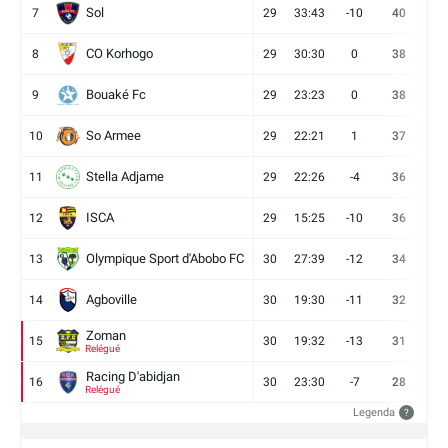
Sol
7
29
33:43
-10
40
12
CO Korhogo
8
29
30:30
0
38
10
Bouaké Fc
9
29
23:23
0
38
9
So Armee
10
29
22:21
1
37
9
Stella Adjame
11
29
22:26
-4
36
9
ISCA
12
29
15:25
-10
36
10
Olympique Sport d'Abobo FC
13
30
27:39
-12
34
9
Agboville
14
30
19:30
-11
32
7
Zoman
15
30
19:32
-13
31
7
Relégué
Racing D'abidjan
16
30
23:30
-7
28
6
Relégué
Legenda
?