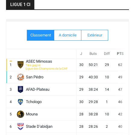
LIGUE 1 CI
Classement
A domicile
Extèrieur
J
Buts
Diff
PTS
V
ASEC Mimosas
1
30
50:21
29
62
19
Titre gagné
Ligue des Champions de la CAF
San Pédro
2
29
40:30
10
49
13
AFAD-Plateau
3
29
38:24
14
47
13
Tchologo
4
30
29:28
1
46
12
Mouna
5
28
38:28
10
42
12
Stade D'abidjan
6
28
28:26
2
40
11