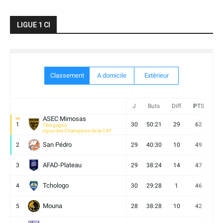
LIGUE 1 CI
Classement
A domicile
Extèrieur
J
Buts
Diff
PTS
V
ASEC Mimosas
1
30
50:21
29
62
19
Titre gagné
Ligue des Champions de la CAF
San Pédro
2
29
40:30
10
49
13
AFAD-Plateau
3
29
38:24
14
47
13
Tchologo
4
30
29:28
1
46
12
Mouna
5
28
38:28
10
42
12