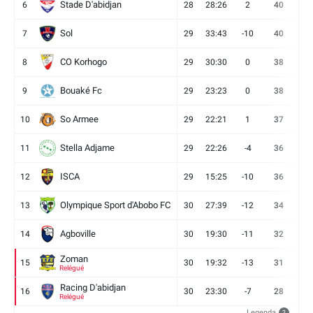
Stade D'abidjan
6
28
28:26
2
40
11
Sol
7
29
33:43
-10
40
12
CO Korhogo
8
29
30:30
0
38
10
Bouaké Fc
9
29
23:23
0
38
9
So Armee
10
29
22:21
1
37
9
Stella Adjame
11
29
22:26
-4
36
9
ISCA
12
29
15:25
-10
36
10
Olympique Sport d'Abobo FC
13
30
27:39
-12
34
9
Agboville
14
30
19:30
-11
32
7
Zoman
15
30
19:32
-13
31
7
Relégué
Racing D'abidjan
16
30
23:30
-7
28
6
Relégué
Legenda
?