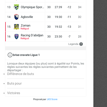
Olympique Sport d'Abobo FC
13
30
27:39
-12
34
9
7
14
Agboville
14
30
19:30
-11
32
7
11
12
Zoman
15
30
19:32
-13
31
7
10
13
Relégué
Racing D'abidjan
16
30
23:30
-7
28
6
10
14
Relégué
Legenda
?
brise-cravate Ligue 1
Lorsque deux équipes (ou plus) sont à égalité sur Points, les
règles suivantes les règles suivantes permettent de les
départager :
Différence de buts
Buts pour
Victoires
Proposé par
LKS Score