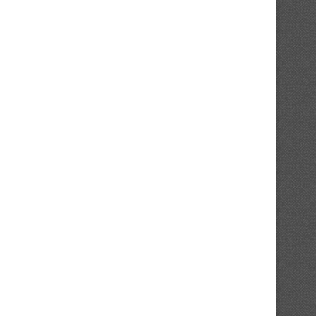
Mercato : l’Asie pour Ahoua Jean-
Mercato : Ouattara Romar
Charles
retour aux sources..
31/07/2026
30/07/2026