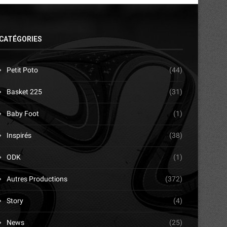
CATÉGORIES
Petit Poto
(44)
Basket 225
(31)
Baby Foot
(1)
Inspirés
(38)
ODK
(1)
Autres Productions
(372)
Story
(4)
News
(25)