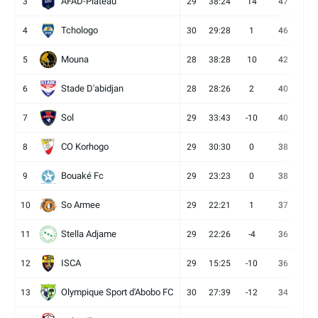
AFAD-Plateau
3
29
38:24
14
47
13
Tchologo
4
30
29:28
1
46
12
Mouna
5
28
38:28
10
42
12
Stade D'abidjan
6
28
28:26
2
40
11
Sol
7
29
33:43
-10
40
12
CO Korhogo
8
29
30:30
0
38
10
Bouaké Fc
9
29
23:23
0
38
9
So Armee
10
29
22:21
1
37
9
Stella Adjame
11
29
22:26
-4
36
9
ISCA
12
29
15:25
-10
36
10
Olympique Sport d'Abobo FC
13
30
27:39
-12
34
9