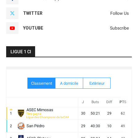
TWITTER
Follow Us
YOUTUBE
Subscribe
LIGUE 1 CI
Classement
A domicile
Extèrieur
J
Buts
Diff
PTS
V
ASEC Mimosas
1
30
50:21
29
62
19
Titre gagné
Ligue des Champions de la CAF
San Pédro
2
29
40:30
10
49
13