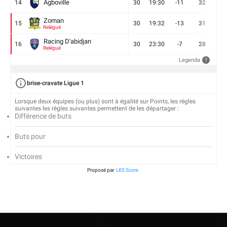
Agboville
14
30
19:30
-11
32
7
Zoman
15
30
19:32
-13
31
7
Relégué
Racing D'abidjan
16
30
23:30
-7
28
6
Relégué
Legenda
?
brise-cravate Ligue 1
Lorsque deux équipes (ou plus) sont à égalité sur Points, les règles
suivantes les règles suivantes permettent de les départager :
Différence de buts
Buts pour
Victoires
Proposé par
LKS Score